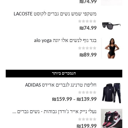
₪
74.99
משקפי שמש נשים גברים לקוסט LACOSTE
out of 5
0
₪
74.99
בגד גוף לנשים אלו יוגה alo yoga
out of 5
0
₪
89.99
הנמכרים ביותר
חליפת טרנינג לגברים אדידס ADIDAS
out of 5
0
₪
159.99
₪
139.99
טווח
–
מחירים:
נעלי נייק אייר ג'ורדן גבוהות - נשים גברים NIKE AIR JORDAN
out of 5
0
עד
₪
199.99