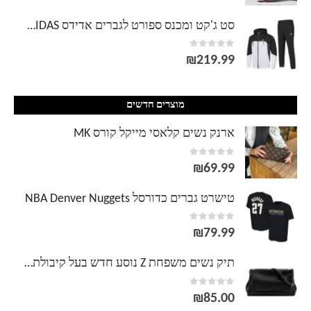
סט ג'קט ומכנס ספורט לגברים אדידס ADIDAS
out of 5
0
₪
219.99
מוצרים חדשים
ארנק נשים קלאסי מייקל קורס MK
out of 5
0
₪
69.99
טישרט גברים כדורסל NBA Denver Nuggets
out of 5
0
₪
79.99
תיק נשים משפחת Z נוסע חדש בעל קיבולת גדולה. תיק שרשרת תיק תועה שחור רוק wind flip תיק תועה גאות
out of 5
0
₪
85.00