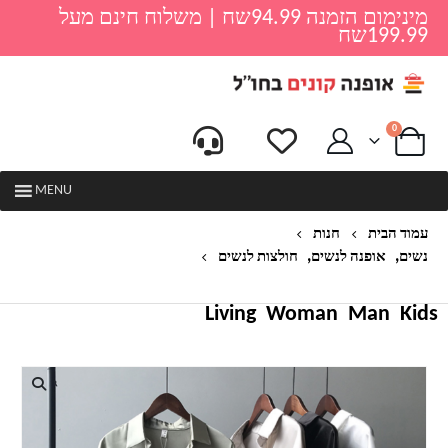
מינימום הזמנה 94.99שח | משלוח חינם מעל
199.99שח
0
MENU
עמוד הבית
חנות
,
,
נשים
אופנה לנשים
חולצות לנשים
חולצה ארוכה אופנתית לנשים דגם סוזן
Living
Woman
Man
Kids