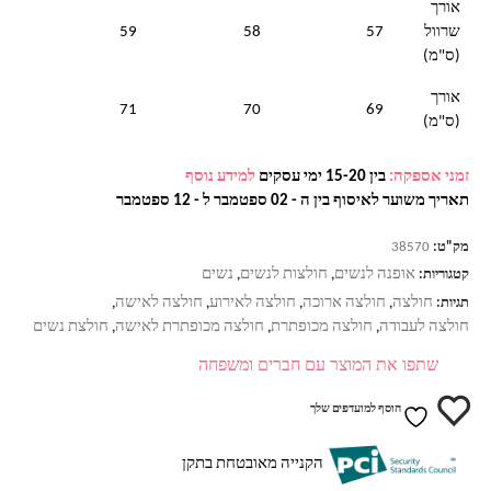
אורך
שרוול
57
58
59
(ס"מ)
אורך
71
70
69
(ס"מ)
זמני אספקה:
בין 15-20 ימי עסקים
למידע נוסף
תאריך משוער לאיסוף בין ה - 02 ספטמבר ל - 12 ספטמבר
מק"ט:
38570
אופנה לנשים
חולצות לנשים
נשים
קטגוריות:
,
,
חולצה
חולצה ארוכה
חולצה לאירוע
חולצה לאישה
תגיות:
,
,
,
,
חולצה לעבודה
חולצה מכופתרת
חולצה מכופתרת לאישה
חולצת נשים
,
,
,
שתפו את המוצר עם חברים ומשפחה
הוסף למועדפים שלך
הקנייה מאובטחת בתקן