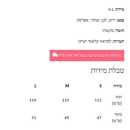
מידה:
S-L
צבע:
ירוק, לבן, שחור, אפרסק
חומר:
סינטתי
הערות:
למראה קלאסי ושיקי
משלוח חינם ברכישה מעל 199.99ש'ח
טבלת מידות
מידה
S
M
L
חזה
119
115
111
(ס"מ)
כתף
51
49
47
(ס"מ)