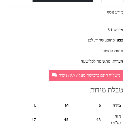
מידע נוסף
מידה:
S-L
צבע:
כתום, שחור, לבן
חומר:
סינטתי
הערות:
מתאימה לכל שעה
משלוח חינם ברכישה מעל 199.99ש'ח
טבלת מידות
מידה
S
M
L
חזה
47
45
43
(ס"מ)