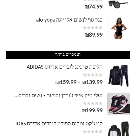
out of 5
0
₪
74.99
בגד גוף לנשים אלו יוגה alo yoga
out of 5
0
₪
89.99
הנמכרים ביותר
חליפת טרנינג לגברים אדידס ADIDAS
out of 5
0
₪
159.99
₪
139.99
טווח
–
מחירים:
נעלי נייק אייר ג'ורדן גבוהות - נשים גברים NIKE AIR JORDAN
out of 5
0
עד
₪
199.99
סט ג'קט ומכנס ספורט לגברים אדידס ADIDAS