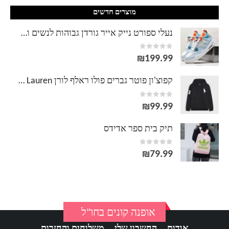
מוצרים חדשים
נעלי ספורט נייק אייר גורדן גבוהות לנשים ולגברים AIR JORDAN
out of 5
0
₪
199.99
קפוצ'ון פוטר גברים פולו ראלף לורן Ralph Lauren
out of 5
0
₪
99.99
תיק בית ספר אדידס
out of 5
0
₪
79.99
אופנה קונים בחו"ל
אודות
החשבון שלי
משלוחים והחזרות