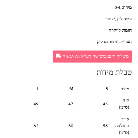
מידה:
S-L
צבע:
לבן ,שחור
חומר:
לייקרה
הערות:
עיצוב מדליק
משלוח חינם ברכישה מעל 199.99ש'ח
טבלת מידות
מידה
S
M
L
חזה
49
47
45
(ס"מ)
אורך
החולצה
58
60
62
(ס"מ)