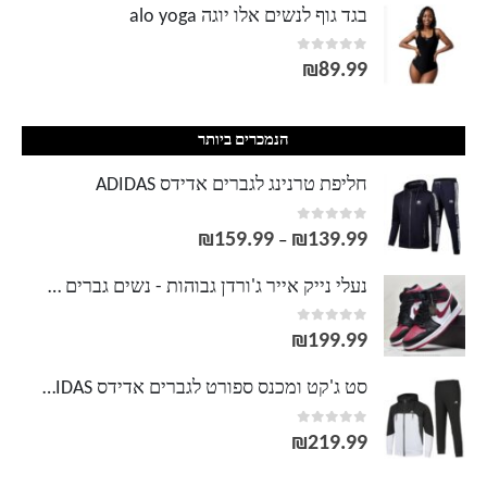
בגד גוף לנשים אלו יוגה alo yoga
out of 5
0
₪
89.99
הנמכרים ביותר
חליפת טרנינג לגברים אדידס ADIDAS
out of 5
0
₪
159.99
₪
139.99
טווח
–
מחירים:
נעלי נייק אייר ג'ורדן גבוהות - נשים גברים NIKE AIR JORDAN
out of 5
0
עד
₪
199.99
סט ג'קט ומכנס ספורט לגברים אדידס ADIDAS
out of 5
0
₪
219.99