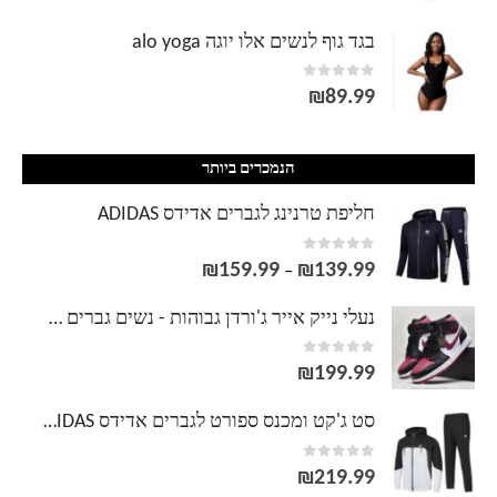
בגד גוף לנשים אלו יוגה alo yoga
out of 5
0
₪
89.99
הנמכרים ביותר
חליפת טרנינג לגברים אדידס ADIDAS
out of 5
0
₪
159.99
₪
139.99
טווח
–
מחירים:
נעלי נייק אייר ג'ורדן גבוהות - נשים גברים NIKE AIR JORDAN
out of 5
0
עד
₪
199.99
סט ג'קט ומכנס ספורט לגברים אדידס ADIDAS
out of 5
0
₪
219.99