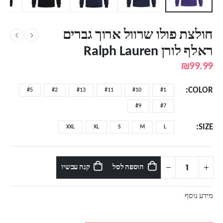
חולצת פולו שרוול ארוך גברים
ראלף לורן Ralph Lauren
₪
99.99
COLOR
#5
#2
#13
#11
#10
#1
#9
#7
SIZE
XXL
XL
S
M
L
הוספה לסל
קנה עכשיו
מידע נוסף