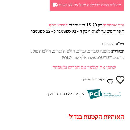
משלוח חינם ברכישה מעל 199.99ש'ח
זמני אספקה:
בין 15-20 ימי עסקים
למידע נוסף
תאריך משוער לאיסוף בין ה - 02 ספטמבר ל - 12 ספטמבר
מק"ט:
155902
אופנה לגברים
גברים
חולצות גברים
חולצות פולו
קטגוריות:
,
,
,
,
מותגים OUTLET
פולו ראלף לורן POLO
,
שתפו את המוצר עם חברים ומשפחה
הוסף למועדפים שלך
הקנייה מאובטחת בתקן
האותיות הקטנות בגדול