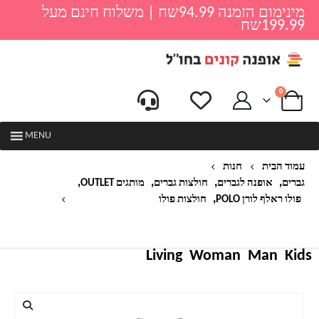
מינימום הזמנה 94.99שח | משלוח חינם מעל
199.99שח
0
MENU
עמוד הבית
חנות
,
,
,
,
גברים
אופנה לגברים
חולצות גברים
מותגים OUTLET
,
פולו ראלף לורן POLO
חולצות פולו
חולצת פולו שרוול ארוך גברים ראלף לורן RALPH
LAUREN
Living
Woman
Man
Kids