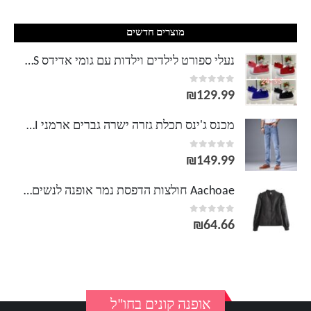
מוצרים חדשים
נעלי ספורט לילדים וילדות עם גומי אדידס ADIDAS
out of 5
0
₪
129.99
מכנס ג'ינס תכלת גזרה ישרה גברים ארמני ARMANI
out of 5
0
₪
149.99
Aachoae חולצות הדפסת נמר אופנה לנשים 2020 חולצה פרווה שרוול ארוך שקוף שקוף חולצה עליונית אלגנטית שחורה Blusas Mujer
out of 5
0
₪
64.66
אופנה קונים בחו"ל