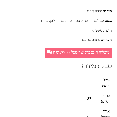
מידה:
מידה אחת
צבע:
סגול בהיר, כחול כהה, כחול בהיר, לבן, בורדו
חומר:
סינטתי
הערות:
עיצוב מהמם
משלוח חינם ברכישה מעל 199.99ש'ח
טבלת מידות
גודל
חופשי
כתף
37
(ס"מ)
אורך