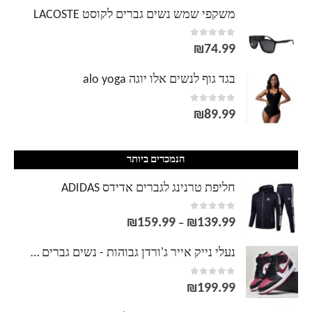
משקפי שמש נשים גברים לקוסט LACOSTE
out of 5
0
₪
74.99
בגד גוף לנשים אלו יוגה alo yoga
out of 5
0
₪
89.99
הנמכרים ביותר
חליפת טרנינג לגברים אדידס ADIDAS
out of 5
0
₪
159.99
₪
139.99
טווח
–
מחירים:
נעלי נייק אייר ג'ורדן גבוהות - נשים גברים NIKE AIR JORDAN
out of 5
0
עד
₪
199.99