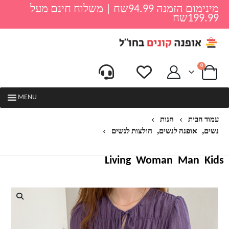
מינימום הזמנה 94.99שח | משלוח חינם מעל
199.99שח
0
MENU
עמוד הבית
חנות
,
,
נשים
אופנה לנשים
חולצות לנשים
חולצת קיץ מעוצבת לנשים דגם אמלי
Living
Woman
Man
Kids