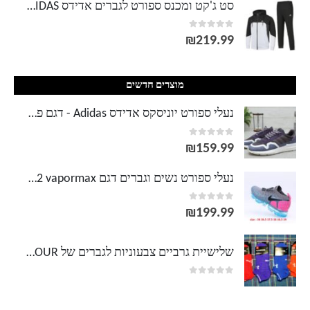
סט ג'קט ומכנס ספורט לגברים אדידס ADIDAS
out of 5
0
₪
219.99
מוצרים חדשים
נעלי ספורט יוניסקס אדידס Adidas - דגם פסים
out of 5
0
₪
159.99
נעלי ספורט נשים וגברים דגם NIKE 942842 vapormax ופורמקס
out of 5
0
₪
199.99
שלישיית גרביים צבעוניות לגברים של UNDER ARMOUR
out of 5
0