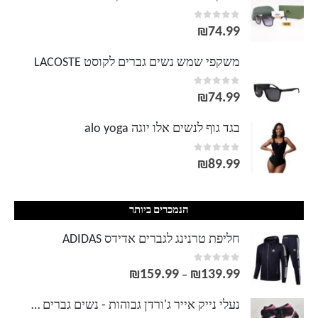
out of 5
0
₪
74.99
משקפי שמש נשים גברים לקוסט LACOSTE
out of 5
0
₪
74.99
בגד גוף לנשים אלו יוגה alo yoga
out of 5
0
₪
89.99
הנמכרים ביותר
חליפת טרנינג לגברים אדידס ADIDAS
out of 5
0
₪
159.99
₪
139.99
טווח
–
מחירים:
נעלי נייק אייר ג'ורדן גבוהות - נשים גברים NIKE AIR JORDAN