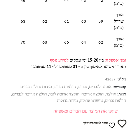
46
45
44
43
42
(ס"מ)
אורך
שרוול
59
60
61
62
63
(ס"מ)
אורך
70
68
66
64
62
(ס"מ)
זמני אספקה:
בין 15-20 ימי עסקים
למידע נוסף
תאריך משוער לאיסוף בין ה - 01 ספטמבר ל - 11 ספטמבר
מק"ט:
42659
אופנה לגברים
גברים
חולצות גברים
מידות גדולות גברים
קטגוריות:
,
,
,
חולצה
חולצה ארוכה
חולצה ארוכה לגבר
חולצה ארוכה לגברים
תגיות:
,
,
,
,
חולצת גברים
טישרט ארוכה
מידות גדולות
,
,
שתפו את המוצר עם חברים ומשפחה
הוסף למועדפים שלך