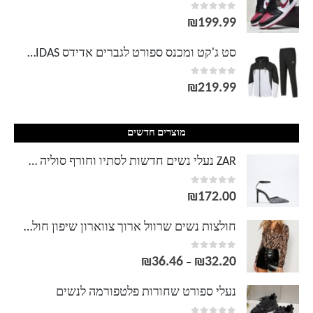
out of 5
0
עד
₪
199.99
סט ג'קט ומכנס ספורט לגברים אדידס ADIDAS
out of 5
0
₪
219.99
מוצרים חדשים
ZAR נעלי נשים חדשות לסתיו וחורף סוליה שחורה כסופה נעלי עקב בהיר טמפרמנט 11257810040
out of 5
0
₪
172.00
חולצות נשים שרוול ארוך צווארון שיפון חולצת שיפון חולצת משרד הדפסת זברה חולצות מזדמנים בתוספת גודל Chemisier femme
out of 5
0
₪
36.46
₪
32.20
טווח
–
מחירים:
נעלי ספורט שחורות פלטפורמה לנשים