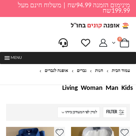
מינימום הזמנה 94.99שח | משלוח חינם מעל
199.99שח
0
MENU
עמוד הבית
חנות
גברים
אופנה לגברים
מידות גדולות גברים
Living
Woman
Man
Kids
FILTER
למוצר
למוצר