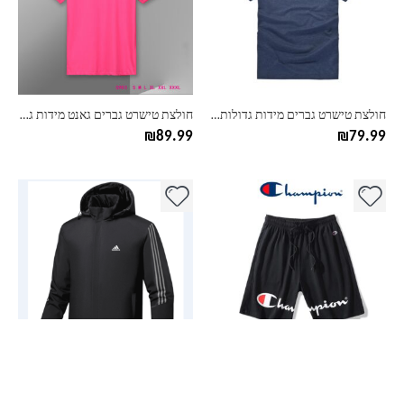
סוגים.
סוגים.
ניתן
ניתן
לבחור
לבחור
את
את
האפשרויות
האפשרויות
בעמוד
בעמוד
חולצת טישרט גברים מידות גדולות פולו ראלף לורן
חולצת טישרט גברים גאנט מידות גדולות GANT
המוצר
המוצר
₪
89.99
₪
79.99
למוצר
למוצר
זה
זה
יש
יש
מספר
מספר
סוגים.
סוגים.
ניתן
ניתן
לבחור
לבחור
את
את
האפשרויות
האפשרויות
בעמוד
בעמוד
מכנסיים ספורטיביות לגברים צ'מפיון Champion – מידות גדולות
מעיל פוך מחמם אדידס ADIDAS מידות גדולות L-8XL
המוצר
המוצר
₪
159.99
₪
99.99