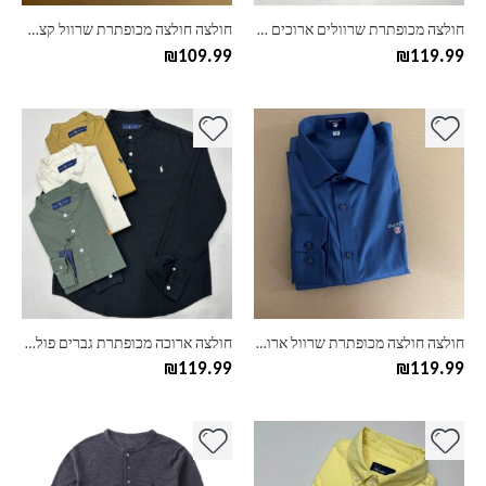
בעמוד
בעמוד
חולצה מכופתרת שרוולים ארוכים לגבר לקוסט LACOSTE
חולצה חולצה מכופתרת שרוול קצר מידה גדולה גאנט GANT
המוצר
המוצר
₪
109.99
₪
119.99
למוצר
למוצר
זה
זה
יש
יש
מספר
מספר
סוגים.
סוגים.
ניתן
ניתן
לבחור
לבחור
את
את
האפשרויות
האפשרויות
בעמוד
בעמוד
חולצה חולצה מכופתרת שרוול ארוך מידה גדולה גאנט GANT
חולצה ארוכה מכופתרת גברים פולו ראלף לורן POLO
המוצר
המוצר
₪
119.99
₪
119.99
למוצר
למוצר
זה
זה
יש
יש