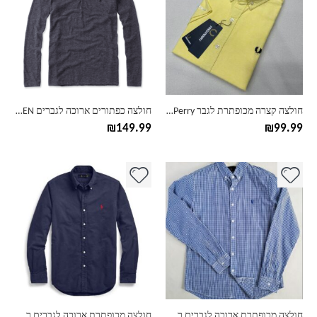
מספר
מספר
סוגים.
סוגים.
ניתן
ניתן
לבחור
לבחור
את
את
האפשרויות
האפשרויות
בעמוד
בעמוד
חולצה קצרה מכופתרת לגבר Fred Perry
חולצה כפתורים ארוכה לגברים POLO RALPH LAUREN
המוצר
המוצר
₪
149.99
₪
99.99
למוצר
למוצר
זה
זה
יש
יש
מספר
מספר
סוגים.
סוגים.
ניתן
ניתן
לבחור
לבחור
את
את
האפשרויות
האפשרויות
בעמוד
בעמוד
חולצה מכופתרת ארוכה לגברים ראלף לורן Polo Ralph Lauren
חולצה מכופתרת ארוכה לגברים ראלף לורן Ralph Lauren