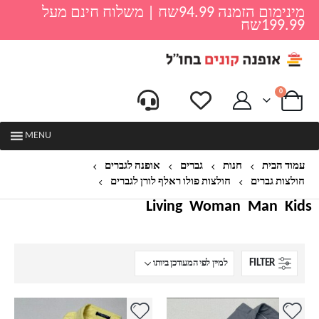
מינימום הזמנה 94.99שח | משלוח חינם מעל
199.99שח
0
MENU
עמוד הבית
חנות
גברים
אופנה לגברים
חולצות גברים
חולצות פולו ראלף לורן לגברים
חולצות אלגנטיות
Living
Woman
Man
Kids
FILTER
למוצר
למוצר