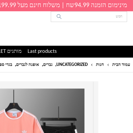
מינימום הזמנה 94.99שח | משלוח חינם מעל 199.99שח
Last products
מותגים OUTLET
,
,
,
עמוד הבית
חנות
UNCATEGORIZED
גברים
אופנה לגברים
בגדי ספ