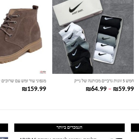
מגפוני עור זמש עם שרוכים יוניסקס
טווח
₪
159.99
₪
64.99
–
₪
מחירים:
עד
הנמכרים ביותר