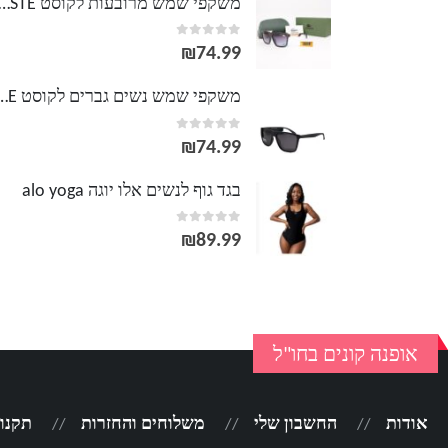
משקפי שמש מרובעות לקוסט TE
out of 5
0
₪
74.99
משקפי שמש נשים גברים לק
out of 5
0
₪
74.99
בגד גוף לנשים אלו יוגה alo yoga
out of 5
0
₪
89.99
אופנה קונים בחו"ל
אודות
החשבון שלי
משלוחים והחזרות
תקנון