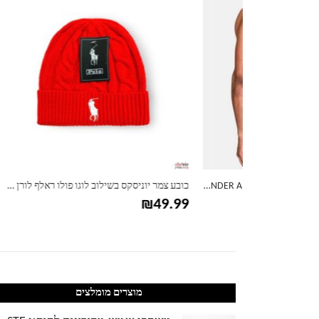
גופיית דריי פיט ספורט לגברים UNDER ARMOUR אנדר ארמור
כובע צמר יוניסקס בשילוב לוגו פולו ראלף לורן RALPH LAUREN
חמש 5 זוגות גרביים מכותנה של נייק
59.99
₪
49.99
מוצרים מומלצים