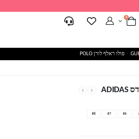
0
פולו ראלף לורן POLO
ים אדידס ADIDAS
ADI
#8
#7
#6