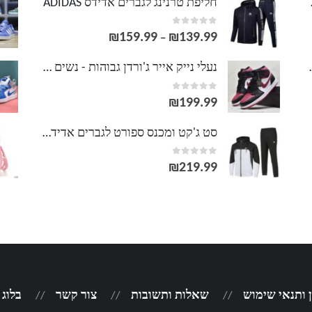
LACOS
חליפת טרנינג לגברים אדידס ADIDAS
out of 5
0
₪
159.99
₪
139.99
טווח
–
מחירים:
וסט LACOSTE
נעלי נייק אייר ג'ורדן גבוהות - נשים גברים NIKE AIR JORDAN
out of 5
0
עד
₪
199.99
סט ג'קט ומכנס ספורט לגברים אדידס ADIDAS
out of 5
0
₪
219.99
 ותנאי שימוש
שאלות ותשובות
צור קשר
בלוג