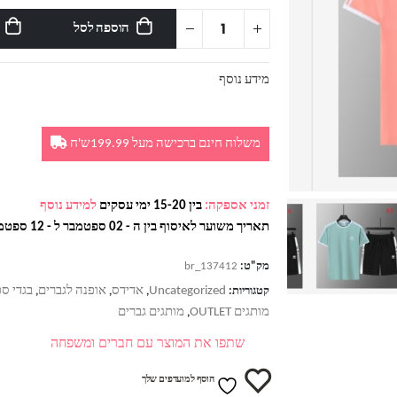
הוספה לסל
מידע נוסף
משלוח חינם ברכישה מעל 199.99ש'ח
זמני אספקה:
בין 15-20 ימי עסקים
למידע נוסף
תאריך משוער לאיסוף בין ה - 02 ספטמבר ל - 12 ספטמבר
מק"ט:
br_137412
Uncategorized
אדידס
אופנה לגברים
בגדי ספ
קטגוריות:
,
,
,
מותגים OUTLET
מותגים גברים
,
שתפו את המוצר עם חברים ומשפחה
הוסף למועדפים שלך