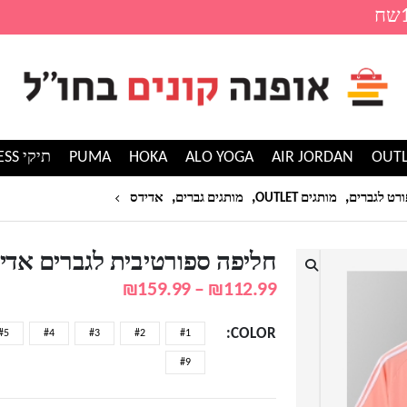
AIR JORDAN
ALO YOGA
HOKA
PUMA
תיקי GUESS
,
,
,
חליפה ספורטיבית לגבר
ורט לגברים
מותגים OUTLET
מותגים גברים
אדידס
חליפה ספורטיבית לגברים אדידס DAS
טווח
₪
159.99
–
₪
112.99
מחירים:
COLOR
#5
#4
#3
#2
#1
עד
#9