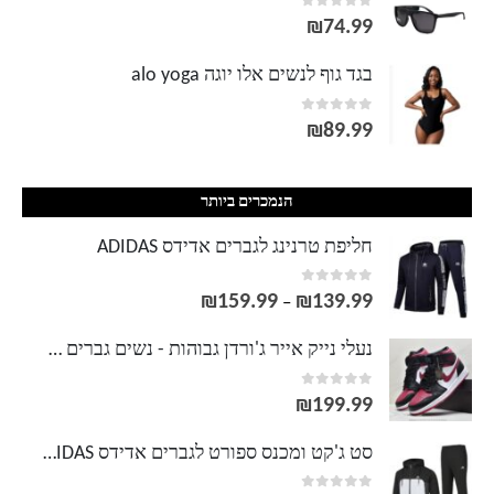
out of 5
0
₪
74.99
בגד גוף לנשים אלו יוגה alo yoga
out of 5
0
₪
89.99
הנמכרים ביותר
חליפת טרנינג לגברים אדידס ADIDAS
out of 5
0
₪
159.99
₪
139.99
טווח
–
מחירים:
נעלי נייק אייר ג'ורדן גבוהות - נשים גברים NIKE AIR JORDAN
out of 5
0
עד
₪
199.99
סט ג'קט ומכנס ספורט לגברים אדידס ADIDAS