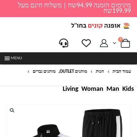
מינימום הזמנה 94.99שח | משלוח חינם מעל
199.99שח
0
MENU
,
עמוד הבית
חנות
מותגים OUTLET
מותגים גברים
חליפה ספורטיבית לגברים נייק NIKE
Living
Woman
Man
Kids