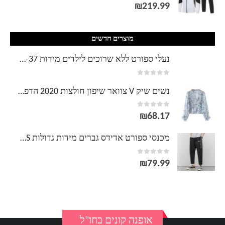
out of 5
0
₪
219.99
מוצרים חדשים
נעלי ספורט ללא שרוכים לילדים מידות 26-37 נייק NIKE
out of 5
0
נשים שיק V צוואר שיפון חולצות 2020 הדפס פרחוני ראפלס חולצה חולצה נקבה שרוול ארוך טוניקה מקרית חולצות Blusas
out of 5
0
₪
68.17
מכנסי ספורט אדידס גברים מידות גדולות ADIDAS
out of 5
0
₪
79.99
אופנה קונים בחו"ל