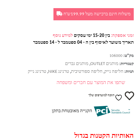
משלוח חינם ברכישה מעל 199.99ש'ח
זמני אספקה:
בין 15-20 ימי עסקים
למידע נוסף
תאריך משוער לאיסוף בין ה - 04 ספטמבר ל - 14 ספטמבר
מק"ט:
106000
מותגים OUTLET
מותגים גברים
קטגוריות:
,
חליפה נייק
חליפה ספורטיבית
טרנינג NIKE
טרנינג נייק
תגיות:
,
,
,
שתפו את המוצר עם חברים ומשפחה
הוסף למועדפים שלך
הקנייה מאובטחת בתקן
האותיות הקטנות בגדול