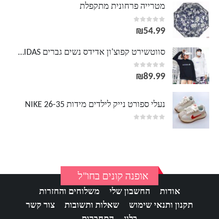
מטרייה פרחונית מתקפלת
out of 5
0
₪
54.99
סווטשירט קפוצ'ון אדידס נשים גברים ADIDAS
out of 5
0
₪
89.99
נעלי ספורט נייק לילדים מידות 26-35 NIKE
out of 5
0
אופנה קונים בחו"ל
אודות
החשבון שלי
משלוחים והחזרות
תקנון ותנאי שימוש
שאלות ותשובות
צור קשר