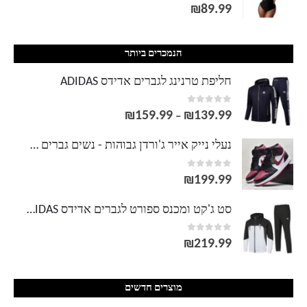
out of 5
0
₪
89.99
הנמכרים ביותר
חליפת טרנינג לגברים אדידס ADIDAS
out of 5
0
₪
159.99
₪
139.99
טווח
–
מחירים:
נעלי נייק אייר ג'ורדן גבוהות - נשים גברים NIKE AIR JORDAN
out of 5
0
עד
₪
199.99
סט ג'קט ומכנס ספורט לגברים אדידס ADIDAS
out of 5
0
₪
219.99
מוצרים חדשים