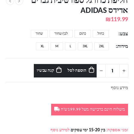
חליפת כדורגל ספורטיבית גברים
אדידס ADIDAS
₪
119.99
צבע
כחול
כתום
לבן/שחור
שחור
מידות
XL
M
L
3XL
2XL
הוספה לסל
קנה עכשיו
מידע נוסף
משלוח חינם ברכישה מעל 199.99ש'ח
זמני אספקה:
בין 15-20 ימי עסקים
למידע נוסף