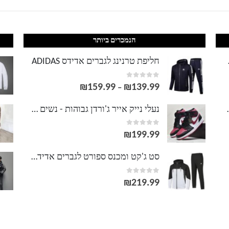
הנמכרים ביותר
LACOS
חליפת טרנינג לגברים אדידס ADIDAS
out of 5
0
₪
159.99
₪
139.99
טווח
–
מחירים:
וסט LACOSTE
נעלי נייק אייר ג'ורדן גבוהות - נשים גברים NIKE AIR JORDAN
out of 5
0
עד
₪
199.99
סט ג'קט ומכנס ספורט לגברים אדידס ADIDAS
out of 5
0
₪
219.99