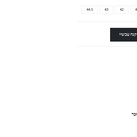
44.5
43
42
4
קנה עכשיו