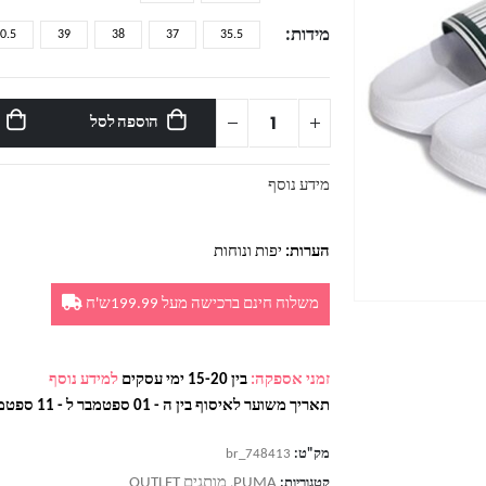
מידות
0.5
39
38
37
35.5
הוספה לסל
מידע נוסף
הערות:
יפות ונוחות
משלוח חינם ברכישה מעל 199.99ש'ח
זמני אספקה:
בין 15-20 ימי עסקים
למידע נוסף
תאריך משוער לאיסוף בין ה - 01 ספטמבר ל - 11 ספטמבר
מק"ט:
br_748413
PUMA
מותגים OUTLET
קטגוריות:
,