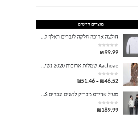
מוצרים חדשים
חולצה ארוכה חלקה לגברים ראלף לורן Ralph Lauren
out of 5
0
₪
99.99
Aachoae שמלות ארוכות 2020 נשים זברה הדפסת חוף בוהמי מקסי שמלה מקרית שרוול ארוך V צוואר ראפלס המפלגה שמלת Vestidos
out of 5
0
₪
51.46
₪
46.52
טווח
–
מחירים:
מעיל אדידס מבריק לנשים וגברים ADIDAS
out of 5
0
עד
₪
189.99