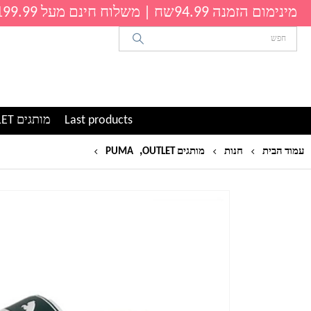
מינימום הזמנה 94.99שח | משלוח חינם מעל 199.99שח
Last products
מותגים OUTLET
,
כפכפי חוף PUMA לוגו
עמוד הבית
חנות
מותגים OUTLET
PUMA