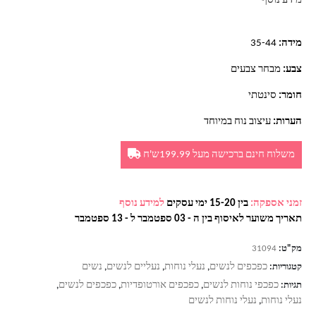
מידע נוסף
מידה:
35-44
צבע:
מבחר צבעים
חומר:
סינטתי
הערות:
עיצוב נוח במיוחד
משלוח חינם ברכישה מעל 199.99ש'ח
זמני אספקה:
בין 15-20 ימי עסקים
למידע נוסף
תאריך משוער לאיסוף בין ה - 03 ספטמבר ל - 13 ספטמבר
מק"ט:
31094
כפכפים לנשים
נעלי נוחות
נעליים לנשים
נשים
קטגוריות:
,
,
,
כפכפי נוחות לנשים
כפכפים אורטופדיות
כפכפים לנשים
תגיות:
,
,
,
נעלי נוחות
נעלי נוחות לנשים
,