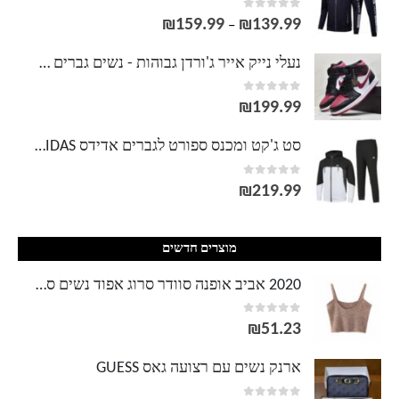
out of 5
0
₪
159.99
₪
139.99
טווח
–
מחירים:
נעלי נייק אייר ג'ורדן גבוהות - נשים גברים NIKE AIR JORDAN
out of 5
0
עד
₪
199.99
סט ג'קט ומכנס ספורט לגברים אדידס ADIDAS
out of 5
0
₪
219.99
מוצרים חדשים
2020 אביב אופנה סוודר סרוג אפוד נשים סקסיות סוודר ללא שרוולים טוניקה שיק ספגטי רצועת יבול מוצק מזדמן
out of 5
0
₪
51.23
ארנק נשים עם רצועה גאס GUESS