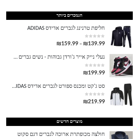
הנמכרים ביותר
חליפת טרנינג לגברים אדידס ADIDAS
out of 5
0
₪
159.99
₪
139.99
טווח
–
מחירים:
נעלי נייק אייר ג'ורדן גבוהות - נשים גברים NIKE AIR JORDAN
out of 5
0
עד
₪
199.99
סט ג'קט ומכנס ספורט לגברים אדידס ADIDAS
out of 5
0
₪
219.99
מוצרים חדשים
חולצה מכופתרת ארוכה לגברים דגם סקוט