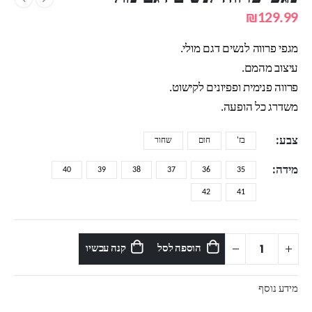
₪
129.99
מגפי פרווה לנשים דגם מולי.
עיצוב מהמם.
פרווה פנימית ופפיונים לקישוט.
משדרג כל הופעה.
צבע
בז'
חום
שחור
מידה
40
39
38
37
36
35
42
41
הוספה לסל
קנה עכשיו
מידע נוסף