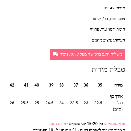
מידה:
35-42
צבע:
חום, בז ', שחור
חומר:
דמוי עור, פרווה
הערות:
עיצוב מהמם
משלוח חינם ברכישה מעל 199.99ש'ח
טבלת מידות
מידה
35
36
37
38
39
40
41
42
אורך כף
רגל
22.5
23
23.5
24
24.5
25
25.5
26
(ס"מ)
זמני אספקה:
בין 15-20 ימי עסקים
למידע נוסף
תאריך משוער לאיסוף בין ה - 31 אוגוסט ל - 10 ספטמבר