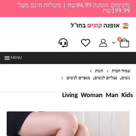
מינימום הזמנה 94.99שח | משלוח חינם מעל
199.99שח
0
MENU
עמוד הבית
חנות
,
,
נשים
נעליים לנשים
מגפיים לנשים
מגפי פרווה לנשים דגם מולי
Living
Woman
Man
Kids