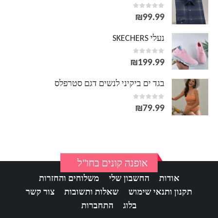
out of 5
0
₪
99.99
נעלי SKECHERS
out of 5
0
₪
199.99
בגד ים ביקיני לנשים דגם סטרפלס
out of 5
0
₪
79.99
אופנה קונים בחו"ל
אודות
החשבון שלי
משלוחים והחזרות
תקנון ותנאי שימוש
שאלות ותשובות
צור קשר
בלוג
התחברות