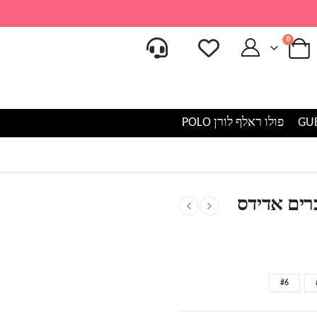
0
פולו ראלף לורן POLO
ות גדולות
רים אדידס
#6