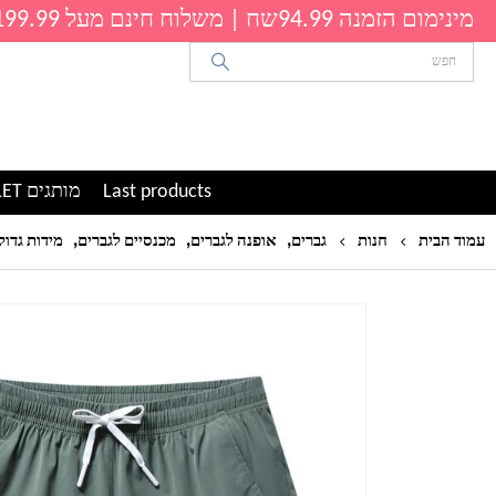
מינימום הזמנה 94.99שח | משלוח חינם מעל 199.99שח
Last products
מותגים OUTLET
,
,
,
עמוד הבית
חנות
גברים
אופנה לגברים
מכנסיים לגברים
מידות גדול