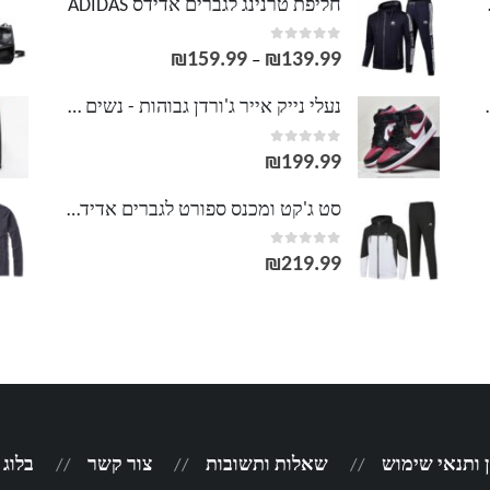
LACOS
חליפת טרנינג לגברים אדידס ADIDAS
out of 5
0
₪
159.99
₪
139.99
טווח
–
מחירים:
וסט LACOSTE
נעלי נייק אייר ג'ורדן גבוהות - נשים גברים NIKE AIR JORDAN
out of 5
0
עד
₪
199.99
סט ג'קט ומכנס ספורט לגברים אדידס ADIDAS
out of 5
0
₪
219.99
 ותנאי שימוש
שאלות ותשובות
צור קשר
בלוג