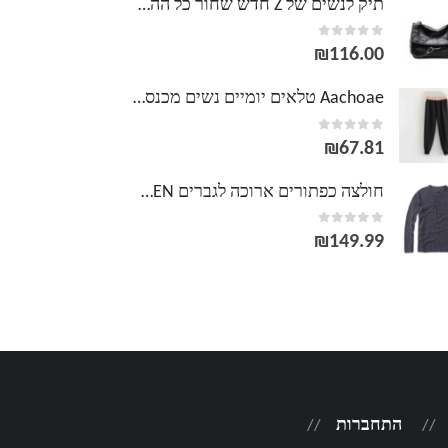
תיק לנשים של Z חדש שחור כל ההתאמה רוק רך כתף אחת תיק שליח שרשרת Lingge תיק נשים נודד
out of 5
0
₪
116.00
Aachoae טלאים יומיים נשים מכנסיים ארוכים מכנסיים מזדמנים מותניים אלסטיים באורך מלא מכנסי טרנינג ספורט רופפים נקבה Pantalon Mujer
out of 5
0
₪
67.81
חולצה כפתורים ארוכה לגברים POLO RALPH LAUREN
out of 5
0
₪
149.99
התחברות