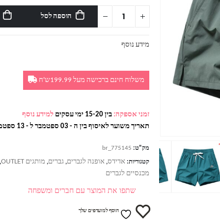
הוספה לסל
מידע נוסף
משלוח חינם ברכישה מעל 199.99ש'ח
זמני אספקה:
בין 15-20 ימי עסקים
למידע נוסף
תאריך משוער לאיסוף בין ה - 03 ספטמבר ל - 13 ספטמבר
מק"ט:
br_775145
אדידס
אופנה לגברים
גברים
מותגים OUTLET
קטגוריות:
,
,
,
,
מכנסיים לגברים
שתפו את המוצר עם חברים ומשפחה
הוסף למועדפים שלך