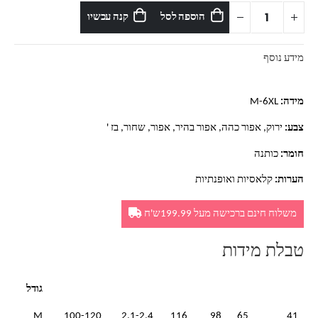
הוספה לסל
קנה עכשיו
מידע נוסף
מידה:
M-6XL
צבע:
ירוק, אפור כהה, אפור בהיר, אפור, שחור, בז '
חומר:
כותנה
הערות:
קלאסיות ואופנתיות
משלוח חינם ברכישה מעל 199.99ש'ח
טבלת מידות
גודל
M
100-120
2.1-2.4
116
98
65
41