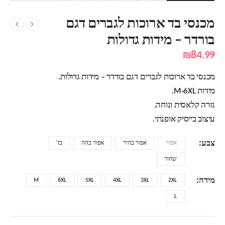
מכנסי בד ארוכות לגברים דגם
בורדר – מידות גדולות
₪
84.99
מכנסי בד ארוכות לגברים דגם בורדר – מידות גדולות.
מידות M-6XL.
גזרה קלאסית ונוחה.
עיצוב בייסיק אופנתי.
צבע
אפור
אפור בהיר
אפור כהה
בז'
שחור
מידה
M
6XL
5XL
4XL
3XL
2XL
L