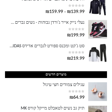
out of 5
0
₪
159.99
₪
139.99
טווח
–
מחירים:
נעלי נייק אייר ג'ורדן גבוהות - נשים גברים NIKE AIR JORDAN
out of 5
0
עד
₪
199.99
סט ג'קט ומכנס ספורט לגברים אדידס ADIDAS
out of 5
0
₪
219.99
מוצרים חדשים
עגילים צמודים חצי עיגול
out of 5
0
₪
64.99
תיק גב נשים לטאבלט מייקל קורס MK