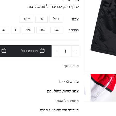
לחוף הים, לבריכה, לחופשה ועוד.
צבע
כחול
לבן
שחור
מידה
XL
L
4XL
3XL
2XL
הוספה לסל
מידע נוסף
מידה:
L - 4XL
צבע:
שחור, כחול , לבן
חומר:
פוליאסטר
הערות:
הכי נוחות על החוף