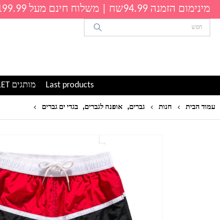
מינימום הזמנה 94.99שח | משלוח חינם מעל 199.99שח
Last products
מותגים OUTLET
,
,
מכנסי גל
עמוד הבית
חנות
גברים
אופנה לגברים
בגדי ים גברים