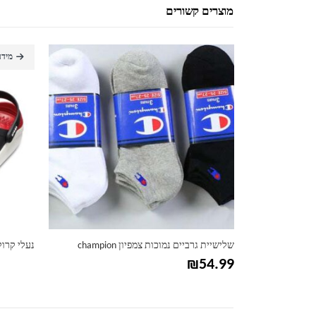
מוצרים קשורים
למוצר זה יש מספר סוגים. ניתן לבחור את האפשרויות בעמוד המוצר
מידע נוסף
נעלי קרוקס יוניסקס – דגם רשת
חולצה לוגו Climalite לגברים אדידס
79.99