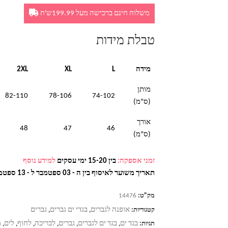
משלוח חינם ברכישה מעל 199.99ש'ח
טבלת מידות
מידה
L
XL
2XL
מותן
82-110
78-106
74-102
(ס"מ)
אורך
48
47
46
(ס"מ)
זמני אספקה:
בין 15-20 ימי עסקים
למידע נוסף
תאריך משוער לאיסוף בין ה - 03 ספטמבר ל - 13 ספטמבר
מק"ט:
14476
אופנה לגברים
בגדי ים גברים
גברים
קטגוריות:
,
,
בגד ים
בגד ים לגברים
גברים
לבריכה
לחוף
לים
מ
תגיות:
,
,
,
,
,
,