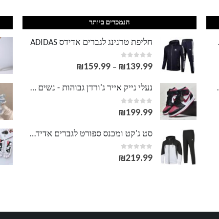
הנמכרים ביותר
LACOS
חליפת טרנינג לגברים אדידס ADIDAS
out of 5
0
₪
159.99
₪
139.99
טווח
–
מחירים:
וסט LACOSTE
נעלי נייק אייר ג'ורדן גבוהות - נשים גברים NIKE AIR JORDAN
out of 5
0
עד
₪
199.99
סט ג'קט ומכנס ספורט לגברים אדידס ADIDAS
out of 5
0
₪
219.99