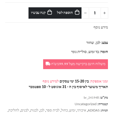
הוספה לסל
קנה עכשיו
מידע נוסף
צבע:
לבן, שחור
חומר:
בד זמש, סוליית גומי
משלוח חינם ברכישה מעל 199.99ש'ח
זמני אספקה:
בין 15-20 ימי עסקים
למידע נוסף
תאריך משוער לאיסוף בין ה - 31 אוגוסט ל - 10 ספטמבר
מק"ט:
br_241948
Uncategorized
קטגוריה:
ADIDAS
איכותי
זמש
כחול
לבית ספר
לבן
לבנות
לבנים
להליכה
תגיות:
,
,
,
,
,
,
,
,
,