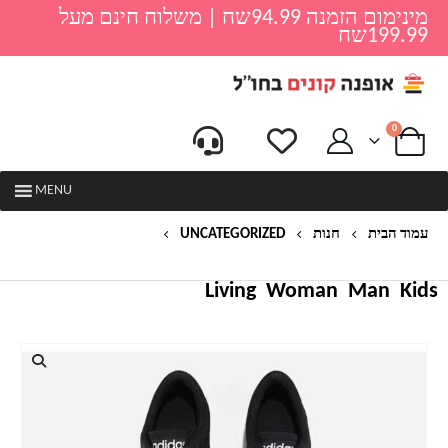
מינימום הזמנה 94.99שח | משלוח חינם מעל
199.99שח
0
MENU
עמוד הבית
חנות
UNCATEGORIZED
נעלי סניקרס ADIDAS בד זמש
Living
Woman
Man
Kids