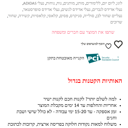
לוגו
ליום יום
ללימודים
מותג
מותגים
נוח
נוחות
נעלי ADIDAS
,
,
,
,
,
,
,
,
נעלי אדידס לגברים
נעלי אדידס לנשים
נעלי אדידס סופרסטאר
,
,
,
נעליים שחור לבן
סולייה
סניקרס
פסים
קלאסי
קלאסיות
קשירה
שחור
,
,
,
,
,
,
,
,
שרוכים
שתפו את המוצר עם חברים ומשפחה
הוסף למועדפים שלך
הקנייה מאובטחת בתקן
האותיות הקטנות בגדול
למה לשלם יותר? לקנות חכם לקנות ישיר
אחריות והחלפות עד 14 ימים מקבלת המוצר
זמן אספקה - עד 15-20 ימי עבודה - לא כולל שישי ושבת
וחגים
משלוח למאות נקודות חלוקה בפריסה ארצית, קרובות לכתובת