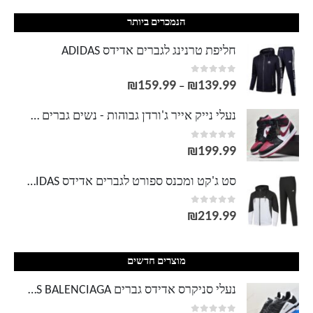
הנמכרים ביותר
חליפת טרנינג לגברים אדידס ADIDAS
out of 5
0
₪
159.99
₪
139.99
טווח
–
מחירים:
נעלי נייק אייר ג'ורדן גבוהות - נשים גברים NIKE AIR JORDAN
out of 5
0
עד
₪
199.99
סט ג'קט ומכנס ספורט לגברים אדידס ADIDAS
out of 5
0
₪
219.99
מוצרים חדשים
נעלי סניקרס אדידס גברים ADIDAS BALENCIAGA