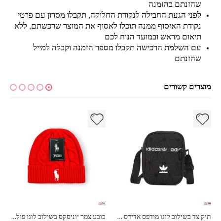
שהזנתם בהזמנה
לפני הגעת החבילה לנקודת החלוקה, תקבלו מסרון עם פרטי
נקודת האיסוף ממנה תוכלו לאסוף את המוצר שרכשתם, ללא
תיאום מראש ובמועד הנוח לכם
עם השלמת הרכישה תקבלו מספר הזמנה וקבלה למייל
שהזנתם
מוצרים קשורים
למוצר זה יש מספר סוגים. ניתן לבחור את האפשרויות בעמוד המוצר
למוצר זה יש מספר סוגים. ניתן לבחור את האפשרויות בעמוד המוצר
למ
תיק צד בשילוב לוגו מודפס אדידס adidas
כובע צמר יוניסקס בשילוב לוגו פולו ראלף לורן RALPH LAUREN