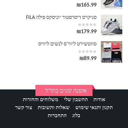
out of 5
0
₪
165.99
סניקרס דיסרפטור יוניסקס פילה FILA
out of 5
0
₪
179.99
סווטשירט ליווי'ס לנשים ליוויס
out of 5
0
₪
89.99
אופנה קונים בחו"ל
אודות
החשבון שלי
משלוחים והחזרות
תקנון ותנאי שימוש
שאלות ותשובות
צור קשר
בלוג
התחברות