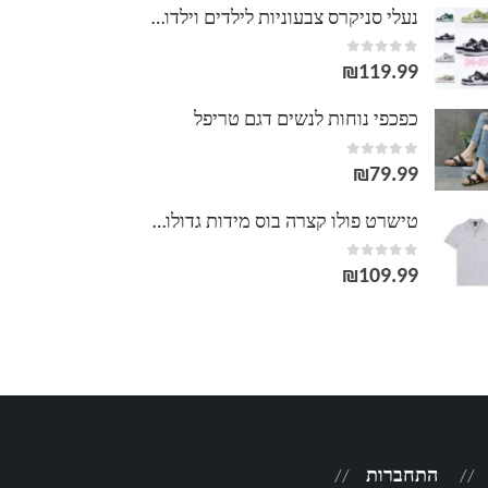
נעלי סניקרס צבעוניות לילדים וילדות אייר גורדן AIR JORDAN
out of 5
0
₪
119.99
כפכפי נוחות לנשים דגם טריפל
out of 5
0
₪
79.99
טישרט פולו קצרה בוס מידות גדולות L-3XL
out of 5
0
₪
109.99
התחברות