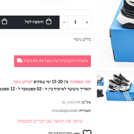
הוספה לסל
מידע נוסף
משלוח חינם ברכישה מעל 199.99ש'ח
זמני אספקה:
בין 15-20 ימי עסקים
למידע נוסף
תאריך משוער לאיסוף בין ה - 02 ספטמבר ל - 12 ספטמבר
מק"ט:
br_545739
Uncategorized
קטגוריה:
שתפו את המוצר עם חברים ומשפחה
הוסף למועדפים שלך