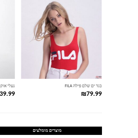
ADIDA
בגד ים שלם פילה FILA
נעלי אוקספ
39.99
₪
79.99
מוצרים מומלצים