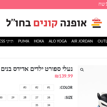
AIR JORDAN
ALO YOGA
HOKA
PUMA
תיקי GUESS
בנות ADIDAS
נעלי ספורט ילדים אדידס בנים בנות S
₪
139.99
COLOR
#3
#2
#1
SIZE
30
29
28
27
26
35
34