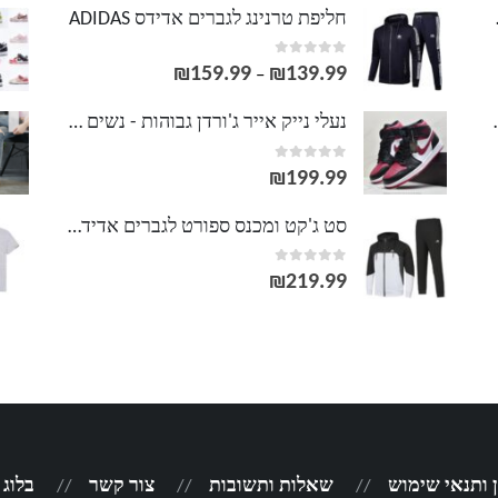
LACOS
חליפת טרנינג לגברים אדידס ADIDAS
out of 5
0
₪
159.99
₪
139.99
טווח
–
מחירים:
וסט LACOSTE
נעלי נייק אייר ג'ורדן גבוהות - נשים גברים NIKE AIR JORDAN
out of 5
0
עד
₪
199.99
סט ג'קט ומכנס ספורט לגברים אדידס ADIDAS
out of 5
0
₪
219.99
 ותנאי שימוש
שאלות ותשובות
צור קשר
בלוג