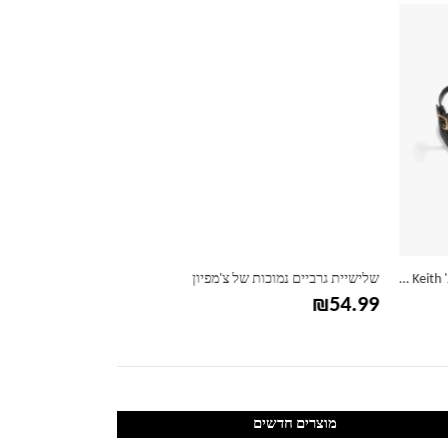
סנדלים שטוחים לנשים צ'ארלס אנד קית' Charles & Keith
שלישיית גרביים נמוכות של צ'מפיון
₪
269.99
₪
54.99
מוצרים חדשים