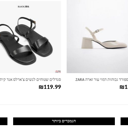
ורד גבוהות דמוי עור זארה ZARA
₪
119.99
₪
1
הנמכרים ביותר