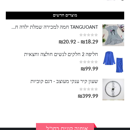
מוצרים חדשים
TANGUOANT חמה למכירה שמלת ילדה חדשה קיץ הדפסת חתול אפור שמלת תינוקת בגדי ילדים שמלת ילדים שמלה 0-8 שנים
out of 5
0
₪
20.92
₪
18.29
טווח
–
מחירים:
חליפה 2 חלקים לנשים חולצה וחצאית
out of 5
0
עד
₪
99.99
שעון קיר ענקי מעוצב - דגם קוביות
out of 5
0
₪
399.99
אופנה קונים בחו"ל