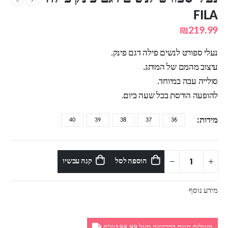
FILA
₪
219.99
נעלי ספורט לנשים פילה דגם פינק.
עיצוב מהמם של המותג.
סולייה עבה במיוחד.
להופעה הורסת בכל שעה ביום.
מידות
40
39
38
37
36
הוספה לסל
קנה עכשיו
מידע נוסף
משלוח חינם ברכישה מעל 199.99ש'ח