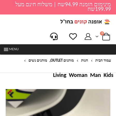
מינימום הזמנה 94.99שח | משלוח חינם מעל
199.99שח
0
MENU
,
עמוד הבית
חנות
מותגים OUTLET
מותגים נשים
נעלי ספורט לנשים דגם פינק פילה FILA
Living
Woman
Man
Kids