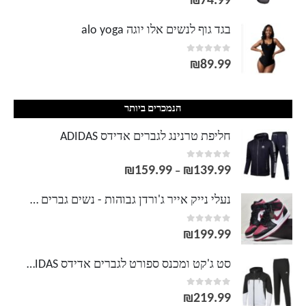
₪
74.99
בגד גוף לנשים אלו יוגה alo yoga
out of 5
0
₪
89.99
הנמכרים ביותר
חליפת טרנינג לגברים אדידס ADIDAS
out of 5
0
₪
159.99
₪
139.99
טווח
–
מחירים:
נעלי נייק אייר ג'ורדן גבוהות - נשים גברים NIKE AIR JORDAN
out of 5
0
עד
₪
199.99
סט ג'קט ומכנס ספורט לגברים אדידס ADIDAS
out of 5
0
₪
219.99