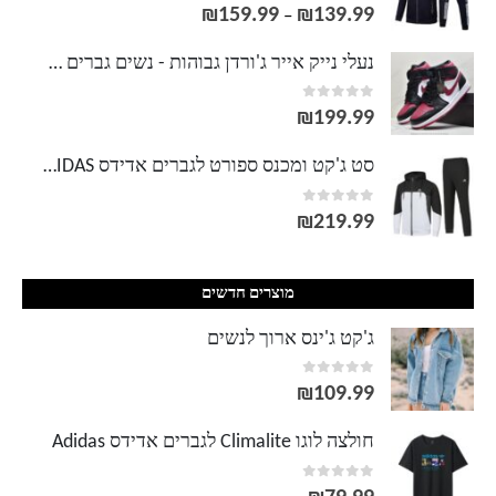
out of 5
0
₪
159.99
₪
139.99
טווח
–
מחירים:
נעלי נייק אייר ג'ורדן גבוהות - נשים גברים NIKE AIR JORDAN
out of 5
0
עד
₪
199.99
סט ג'קט ומכנס ספורט לגברים אדידס ADIDAS
out of 5
0
₪
219.99
מוצרים חדשים
ג'קט ג'ינס ארוך לנשים
out of 5
0
₪
109.99
חולצה לוגו Climalite לגברים אדידס Adidas
out of 5
0