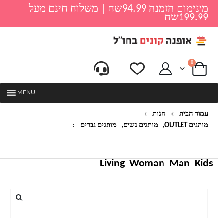
מינימום הזמנה 94.99שח | משלוח חינם מעל
199.99שח
0
MENU
עמוד הבית
חנות
,
,
מותגים OUTLET
מותגים נשים
מותגים גברים
נעלי ריצה יוניסקס דגם אקשן ניו באלאנס NEW
BALANCE
Living
Woman
Man
Kids