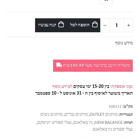
הוספה לסל
קנה עכשיו
מידע נוסף
משלוח חינם ברכישה מעל 199.99ש'ח
זמני אספקה:
בין 15-20 ימי עסקים
למידע נוסף
תאריך משוער לאיסוף בין ה - 31 אוגוסט ל - 10 ספטמבר
מק"ט:
106111
מותגים OUTLET
מותגים גברים
מותגים נשים
קטגוריות:
,
,
NEW BALANCE
ניו באלאנס
נעלי ספורט יוניסקס
תגיות:
,
,
,
נעלי ספורט ניו באלאנס