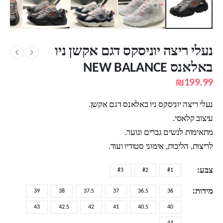
נעלי ריצה יוניסקס דגם אקשן ניו
באלאנס NEW BALANCE
₪
199.99
נעלי ריצה יוניסקס ניו באלאנס דגם אקשן.
עיצוב קלאסי.
מתאימות לנשים גברים ונוער.
לריצות, הליכות, אימוני סטודיו ועוד.
צבע
#3
#2
#1
מידות
39
38
37.5
37
36.5
36
43
42.5
42
41
40.5
40
44