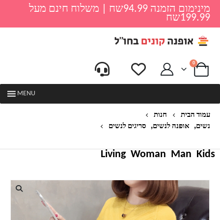
מינימום הזמנה 94.99שח | משלוח חינם מעל
199.99שח
0
MENU
עמוד הבית
חנות
,
,
נשים
אופנה לנשים
סריגים לנשים
סוודר צמה אופנתי לנשים דגם לורה
Living
Woman
Man
Kids