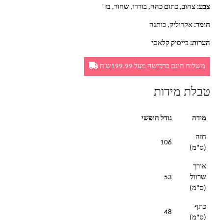
צבע:
צהוב, כתום כהה, בורדו, שחור, בז '
חומר:
אקריליק, כותנה
הערות:
בייסיק קלאסי
משלוח חינם ברכישה מעל 199.99ש'ח
טבלת מידות
מידה
גודל חופשי
חזה
106
(ס"מ)
אורך
שרוול
53
(ס"מ)
כתף
48
(ס"מ)