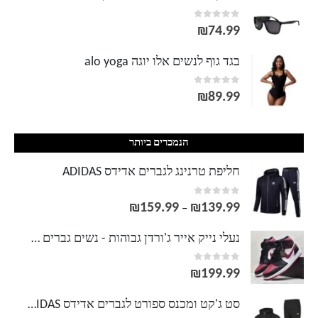
out of 5
0
₪
74.99
בגד גוף לנשים אלו יוגה alo yoga
out of 5
0
₪
89.99
הנמכרים ביותר
חליפת טרנינג לגברים אדידס ADIDAS
out of 5
0
₪
159.99
₪
139.99
טווח
–
מחירים:
נעלי נייק אייר ג'ורדן גבוהות - נשים גברים NIKE AIR JORDAN
out of 5
0
עד
₪
199.99
סט ג'קט ומכנס ספורט לגברים אדידס ADIDAS