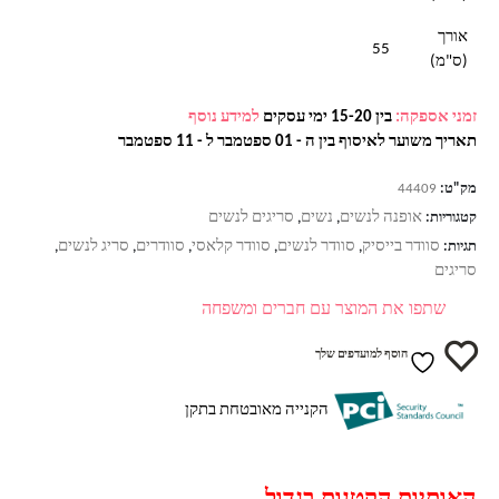
אורך
55
(ס"מ)
זמני אספקה:
בין 15-20 ימי עסקים
למידע נוסף
תאריך משוער לאיסוף בין ה - 01 ספטמבר ל - 11 ספטמבר
מק"ט:
44409
אופנה לנשים
נשים
סריגים לנשים
קטגוריות:
,
,
סוודר בייסיק
סוודר לנשים
סוודר קלאסי
סוודרים
סריג לנשים
תגיות:
,
,
,
,
,
סריגים
שתפו את המוצר עם חברים ומשפחה
הוסף למועדפים שלך
הקנייה מאובטחת בתקן