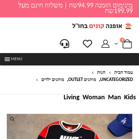
מינימום הזמנה 94.99שח | משלוח חינם מעל
199.99שח
0
MENU
עמוד הבית
חנות
,
,
UNCATEGORIZED
מותגים OUTLET
מותגים ילדים
סט חולצה ומכנס בשילוב פסים לילדים נייק NIKE
Living
Woman
Man
Kids