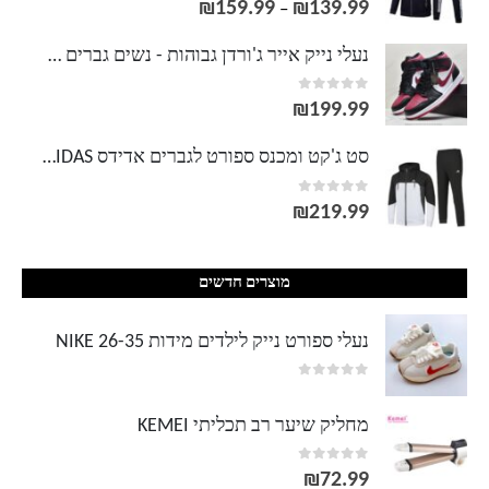
₪
159.99
₪
139.99
טווח
–
מחירים:
נעלי נייק אייר ג'ורדן גבוהות - נשים גברים NIKE AIR JORDAN
out of 5
0
עד
₪
199.99
סט ג'קט ומכנס ספורט לגברים אדידס ADIDAS
out of 5
0
₪
219.99
מוצרים חדשים
נעלי ספורט נייק לילדים מידות 26-35 NIKE
out of 5
0
מחליק שיער רב תכליתי KEMEI
out of 5
0
₪
72.99