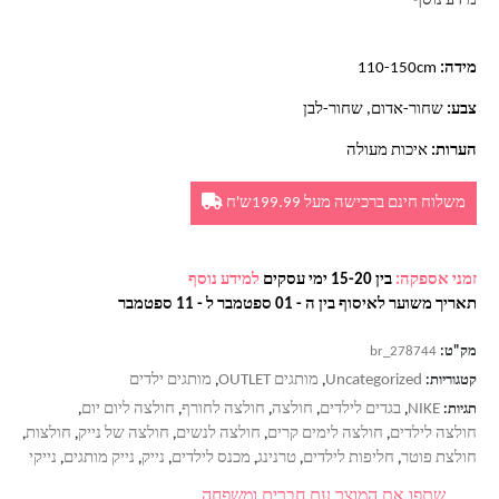
מידע נוסף
מידה:
110-150cm
צבע:
שחור-אדום, שחור-לבן
הערות:
איכות מעולה
משלוח חינם ברכישה מעל 199.99ש'ח
זמני אספקה:
בין 15-20 ימי עסקים
למידע נוסף
תאריך משוער לאיסוף בין ה - 01 ספטמבר ל - 11 ספטמבר
מק"ט:
br_278744
Uncategorized
מותגים OUTLET
מותגים ילדים
קטגוריות:
,
,
NIKE
בגדים לילדים
חולצה
חולצה לחורף
חולצה ליום יום
תגיות:
,
,
,
,
,
חולצה לילדים
חולצה לימים קרים
חולצה לנשים
חולצה של נייק
חולצות
,
,
,
,
,
חולצת פוטר
חליפות לילדים
טרנינג
מכנס לילדים
נייק
נייק מותגים
נייקי
,
,
,
,
,
,
שתפו את המוצר עם חברים ומשפחה