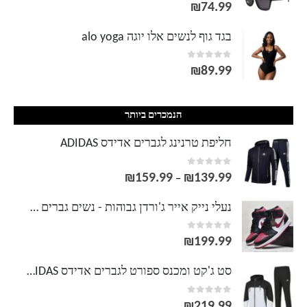
out of 5
0
₪
74.99
בגד גוף לנשים אלו יוגה alo yoga
out of 5
0
₪
89.99
הנמכרים ביותר
חליפת טרנינג לגברים אדידס ADIDAS
out of 5
0
₪
159.99
₪
139.99
טווח
–
מחירים:
נעלי נייק אייר ג'ורדן גבוהות - נשים גברים NIKE AIR JORDAN
out of 5
0
עד
₪
199.99
סט ג'קט ומכנס ספורט לגברים אדידס ADIDAS
out of 5
0
₪
219.99