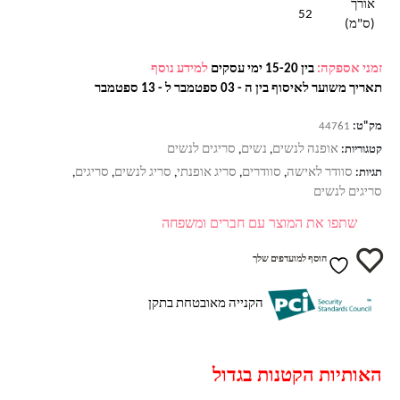
אורך
52
(ס"מ)
זמני אספקה:
בין 15-20 ימי עסקים
למידע נוסף
תאריך משוער לאיסוף בין ה - 03 ספטמבר ל - 13 ספטמבר
מק"ט:
44761
אופנה לנשים
נשים
סריגים לנשים
קטגוריות:
,
,
סוודר לאישה
סוודרים
סריג אופנתי
סריג לנשים
סריגים
תגיות:
,
,
,
,
,
סריגים לנשים
שתפו את המוצר עם חברים ומשפחה
הוסף למועדפים שלך
הקנייה מאובטחת בתקן
האותיות הקטנות בגדול