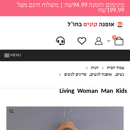
מינימום הזמנה 94.99שח | משלוח חינם מעל
199.99שח
0
MENU
עמוד הבית
חנות
,
,
נשים
אופנה לנשים
סריגים לנשים
סריג אופנתי לנשים דגם דונה
Living
Woman
Man
Kids