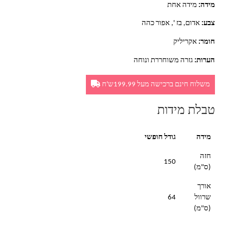
מידה:
מידה אחת
צבע:
אדום, בז ', אפור כהה
חומר:
אקריליק
הערות:
גזרה משוחררת ונוחה
משלוח חינם ברכישה מעל 199.99ש'ח
טבלת מידות
מידה
גודל חופשי
חזה
150
(ס"מ)
אורך
שרוול
64
(ס"מ)