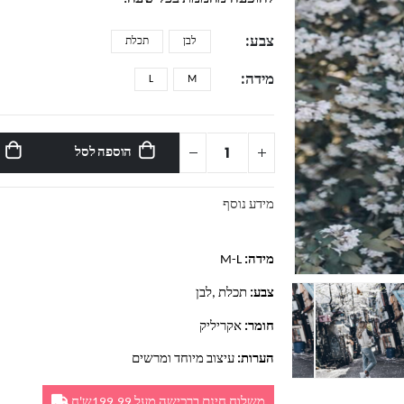
צבע
לבן
תכלת
מידה
L
M
הוספה לסל
מידע נוסף
מידה:
M-L
צבע:
תכלת ,לבן
חומר:
אקריליק
הערות:
עיצוב מיוחד ומרשים
משלוח חינם ברכישה מעל 199.99ש'ח