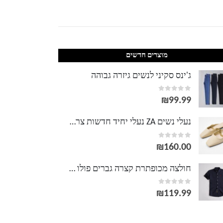
מוצרים חדשים
ג'ינס סקיני לנשים גיזרה גבוהה
out of 5
0
₪
99.99
נעלי נשים ZA נעלי יחיד חדשות צרפתיות שטוחות חצי החלקה סנדלים אופנה לבישה חיצונית שרשרת נעלי בית עם מרובע אצבעות
out of 5
0
₪
160.00
חולצה מכופתרת קצרה גברים פולו ראלף לורן
out of 5
0
₪
119.99