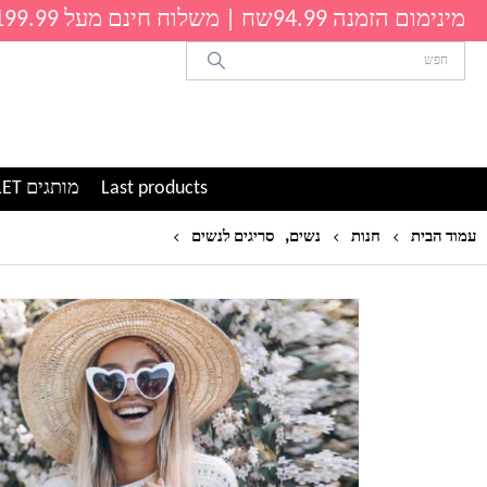
מינימום הזמנה 94.99שח | משלוח חינם מעל 199.99שח
Last products
מותגים OUTLET
,
סריג מעוצב לנשים דגם ו
עמוד הבית
חנות
נשים
סריגים לנשים