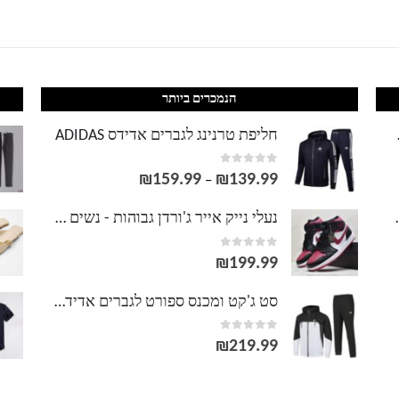
הנמכרים ביותר
LACOS
חליפת טרנינג לגברים אדידס ADIDAS
out of 5
0
₪
159.99
₪
139.99
טווח
–
מחירים:
וסט LACOSTE
נעלי נייק אייר ג'ורדן גבוהות - נשים גברים NIKE AIR JORDAN
out of 5
0
עד
₪
199.99
סט ג'קט ומכנס ספורט לגברים אדידס ADIDAS
out of 5
0
₪
219.99