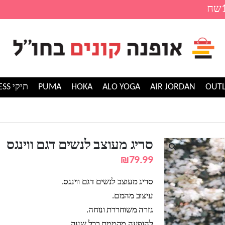
AIR JORDAN
ALO YOGA
HOKA
PUMA
תיקי GUESS
וינגס
סריג מעוצב לנשים דגם ווינגס
₪
79.99
סריג מעוצב לנשים דגם ווינגס.
עיצוב מהמם.
גזרה משוחררת ונוחה.
להופעה מהממת בכל שעה.