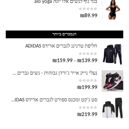
בגד גוף לנשים אלו יוגה alo yoga
out of 5
0
₪
89.99
הנמכרים ביותר
חליפת טרנינג לגברים אדידס ADIDAS
out of 5
0
₪
159.99
₪
139.99
טווח
–
מחירים:
נעלי נייק אייר ג'ורדן גבוהות - נשים גברים NIKE AIR JORDAN
out of 5
0
עד
₪
199.99
סט ג'קט ומכנס ספורט לגברים אדידס ADIDAS
out of 5
0
₪
219.99