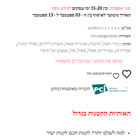
זמני אספקה:
בין 15-20 ימי עסקים
למידע נוסף
תאריך משוער לאיסוף בין ה - 03 ספטמבר ל - 13 ספטמבר
מק"ט:
zol18913-1-1-1-2-1
Uncategorized
קטגוריה:
גיבורי העל
הרכבה
מכוניות פאזל
משחק לילדים
ספידי מקווין
תגיות:
,
,
,
,
,
ספיידרמן
ספיידרמן פאזל
פאזל
פזל
צעצוע של סיפור
,
,
,
,
שתפו את המוצר עם חברים ומשפחה
הוסף למועדפים שלך
הקנייה מאובטחת בתקן
האותיות הקטנות בגדול
למה לשלם יותר? לקנות חכם לקנות ישיר