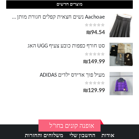
מוצרים חדשים
Aachoae נשים חצאית קפלים חגורת מותן גבוהה בצבע אחיד רוכסן גברת חצאיות אלגנטיות נשי Saias חצאית באורך בינוני
out of 5
0
₪
94.54
סט חורף כפפות כובע צעיף UGG האג
out of 5
0
₪
149.99
מעיל פוך אדידס ילדים ADIDAS
out of 5
0
₪
129.99
אופנה קונים בחו"ל
אודות
החשבון שלי
משלוחים והחזרות