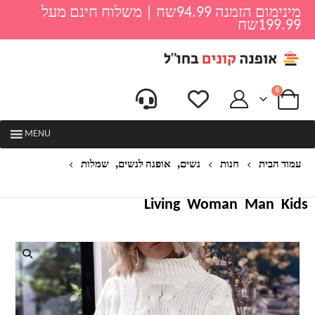
מינימום הזמנה 94.99שח | משלוח חינם מעל
199.99שח
0
MENU
,
,
עמוד הבית
חנות
נשים
אופנה לנשים
שמלות
שמלת סריג לנשים דגם ניט
Living
Woman
Man
Kids