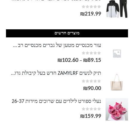
out of 5
0
₪
219.99
מוצרים חדשים
עור מכנסיים מטען של גברים מכנסיים רב מקרית צבע אחיד מכנסיים טקטיים צבאיים מכנסיים ארוכים מכנסיים ארוכים צבא SA497
out of 5
0
₪
102.60
₪
89.15
טווח
–
מחירים:
תיק לנשים ZAMYLRF חדש בעל קיבולת גדולה תיק קניות מעור רך כתף תיק תיק נוסעים נייד מקורי חלק אחד
out of 5
0
עד
₪
90.00
נעלי ספורט לילדים עם שרוכים מידות 26-37
out of 5
0
₪
159.99