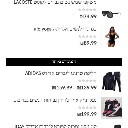
משקפי שמש נשים גברים לקוסט LACOSTE
out of 5
0
₪
74.99
בגד גוף לנשים אלו יוגה alo yoga
out of 5
0
₪
89.99
הנמכרים ביותר
חליפת טרנינג לגברים אדידס ADIDAS
out of 5
0
₪
159.99
₪
139.99
טווח
–
מחירים:
נעלי נייק אייר ג'ורדן גבוהות - נשים גברים NIKE AIR JORDAN
out of 5
0
עד
₪
199.99
סט ג'קט ומכנס ספורט לגברים אדידס ADIDAS