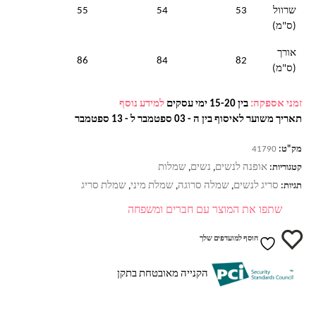
שרוול
53
54
55
(ס"מ)
אורך
86
84
82
(ס"מ)
זמני אספקה:
בין 15-20 ימי עסקים
למידע נוסף
תאריך משוער לאיסוף בין ה - 03 ספטמבר ל - 13 ספטמבר
מק"ט:
41790
אופנה לנשים
נשים
שמלות
קטגוריות:
,
,
סריג לנשים
שמלה סרוגה
שמלת מיני
שמלת סריג
תגיות:
,
,
,
שתפו את המוצר עם חברים ומשפחה
הוסף למועדפים שלך
הקנייה מאובטחת בתקן