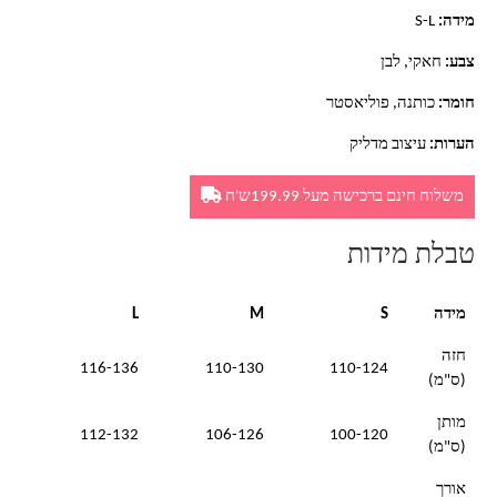
מידה:
S-L
צבע:
חאקי, לבן
חומר:
כותנה, פוליאסטר
הערות:
עיצוב מדליק
משלוח חינם ברכישה מעל 199.99ש'ח
טבלת מידות
מידה
S
M
L
חזה
116-136
110-130
110-124
(ס"מ)
מותן
112-132
106-126
100-120
(ס"מ)
אורך