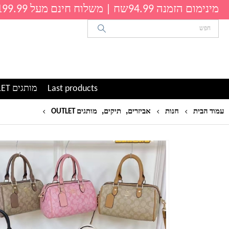
מינימום הזמנה 94.99שח | משלוח חינם מעל 199.99שח
Last products
מותגים OUTLET
,
,
תיק צד אופנתי
עמוד הבית
חנות
אביזרים
תיקים
מותגים OUTLET