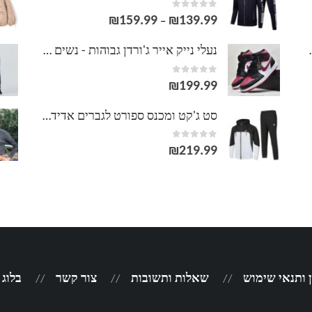
out of 5
0
₪
159.99
₪
139.99
טווח
–
מחירים:
וסט LACOSTE
נעלי נייק אייר ג'ורדן גבוהות - נשים גברים NIKE AIR JORDAN
out of 5
0
עד
₪
199.99
סט ג'קט ומכנס ספורט לגברים אדידס ADIDAS
out of 5
0
₪
219.99
 ותנאי שימוש
שאלות ותשובות
צור קשר
בלוג