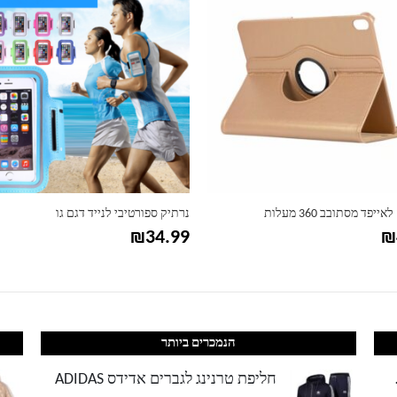
יפד מסתובב 360 מעלות
נרתיק ספורטיבי לנייד דגם גו
₪
34.99
₪
הנמכרים ביותר
LACOS
חליפת טרנינג לגברים אדידס ADIDAS