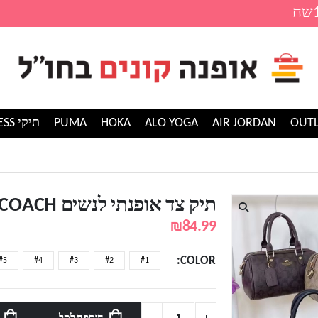
AIR JORDAN
ALO YOGA
HOKA
PUMA
תיקי GUESS
 לנשים COACH
תיק צד אופנתי לנשים COACH
₪
84.99
COLOR
#5
#4
#3
#2
#1