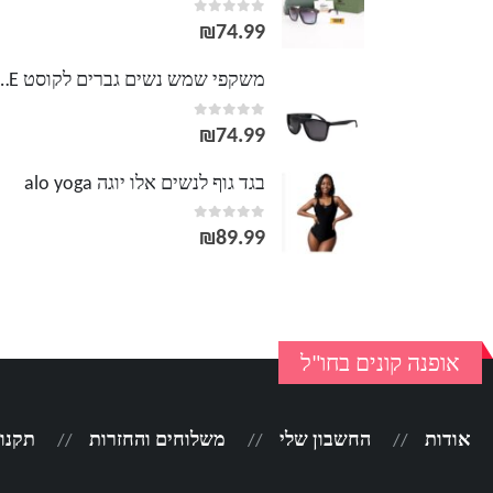
out of 5
0
₪
74.99
משקפי שמש נשים גברים לק
out of 5
0
₪
74.99
בגד גוף לנשים אלו יוגה alo yoga
out of 5
0
₪
89.99
אופנה קונים בחו"ל
אודות
החשבון שלי
משלוחים והחזרות
תקנון