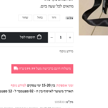
מתאים לכל שעה ביום.
צבע
ורוד
כחול
שחור
הוספה לסל
מידע נוסף
משלוח חינם ברכישה מעל 199.99ש'ח
זמני אספקה:
בין 15-20 ימי עסקים
למידע נוסף
תאריך משוער לאיסוף בין ה - 02 ספטמבר ל - 12 ספטמבר
מק"ט:
105833