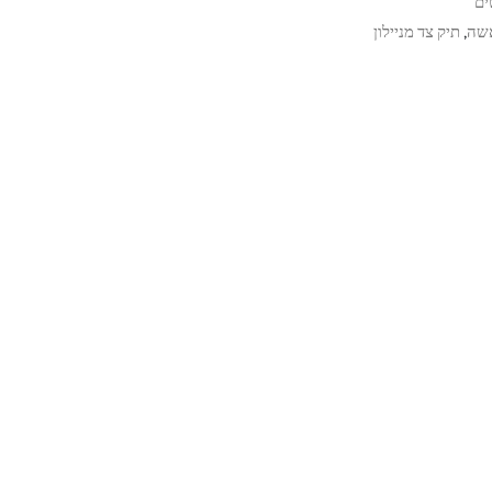
ים
אשה
תיק צד מניילון
,