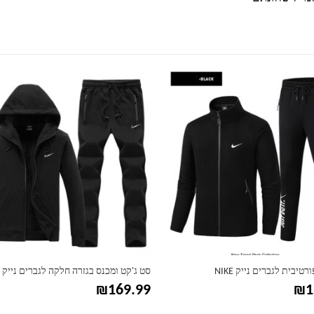
למוצר זה יש מספר סוגים. ניתן לבחור את האפשרויות בעמוד המוצר
מכנס בגזרה חלקה לגברים נייק NIKE
נעלי ספורט יוניסקס נייק דגם טריו NIKE
טווח
₪
189.99
–
₪
179.99
₪
1
מחיר