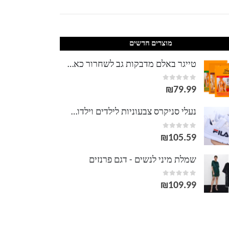
עד
מוצרים חדשים
טייגר באלם מדבקות גב לשחרור כאבים Tiger balm - שלוש יחידות
out of 5
0
₪
79.99
נעלי סניקרס צבעוניות לילדים וילדות פילה
out of 5
0
₪
105.59
שמלת מיני לנשים - דגם פרנזים
out of 5
0
₪
109.99