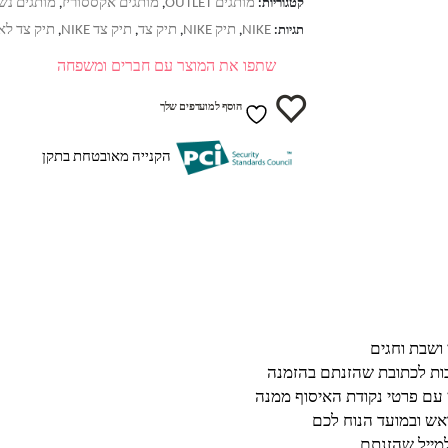
מותגים OUTLET
מותגים אקססוריז
מותגים נש
קטגוריות:
,
,
NIKE
תיק NIKE
תיק צד
תיק צד NIKE
תיק צד ל
תגיות:
,
,
,
,
שתפו את המוצר עם חברים ומשפחה
הוסף למועדפים שלך
הקנייה מאובטחת בתקן
בות לכתובת שהזנתם בהזמנה
 עם פרטי נקודת האיסוף ממנה
ש ובמועד הנוח לכם
מייל שהזנתם