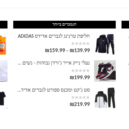
עד
הנמכרים ביותר
LACOS
חליפת טרנינג לגברים אדידס ADIDAS
out of 5
0
₪
159.99
₪
139.99
טווח
–
מחירים:
וסט LACOSTE
נעלי נייק אייר ג'ורדן גבוהות - נשים גברים NIKE AIR JORDAN
out of 5
0
עד
₪
199.99
סט ג'קט ומכנס ספורט לגברים אדידס ADIDAS
out of 5
0
₪
219.99