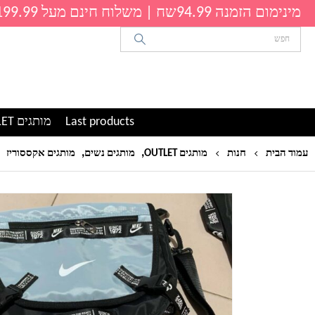
מינימום הזמנה 94.99שח | משלוח חינם מעל 199.99שח
Last products
מותגים OUTLET
,
,
עמוד הבית
חנות
מותגים OUTLET
מותגים נשים
מותגים אקססוריז