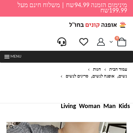
מינימום הזמנה 94.99שח | משלוח חינם מעל
199.99שח
0
MENU
עמוד הבית
חנות
,
,
נשים
אופנה לנשים
סריגים לנשים
AACHOAE 2020 סתיו סוודרים מזדמנים נשים סוודר
צווארון V מוצק קרדיגן חולצות שרוול ארוך גבירותיי
סוודרים חורף קרדיגנים MUJER
Living
Woman
Man
Kids