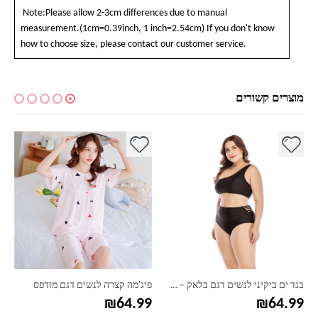
Note:Please allow 2-3cm differences due to manual
measurement.(1cm=0.39inch, 1 inch=2.54cm) If you don't know
how to choose size, please contact our customer service.
מוצרים קשורים
למוצר זה יש מספר סוגים. ניתן לבחור את האפשרויות בעמוד המוצר
למוצר זה יש מספר סוגים. ניתן לבחור את האפשרויות בעמוד המוצר
למ
בגד ים ביקיני לנשים דגם בלאק – מידות גדולות
פיג'מה קצרה לנשים דגם מודפס
₪
64.99
₪
64.99