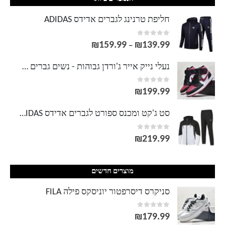
חליפת טרנינג לגברים אדידס ADIDAS
out of 5
0
₪
159.99
₪
139.99
טווח
–
מחירים:
נעלי נייק אייר ג'ורדן גבוהות - נשים גברים NIKE AIR JORDAN
out of 5
0
עד
₪
199.99
סט ג'קט ומכנס ספורט לגברים אדידס ADIDAS
out of 5
0
₪
219.99
מוצרים חדשים
סניקרס דיסרפטור יוניסקס פילה FILA
out of 5
0
₪
179.99