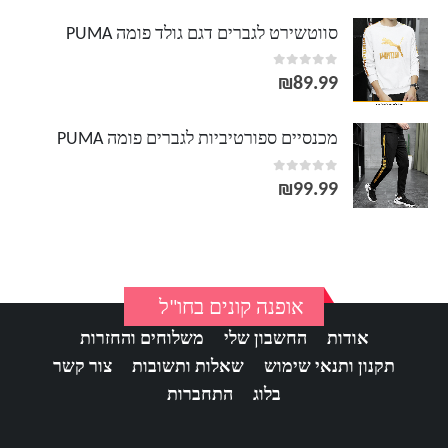
סווטשירט לגברים דגם גולד פומה PUMA
out of 5
0
₪
89.99
מכנסיים ספורטיביות לגברים פומה PUMA
out of 5
0
₪
99.99
אופנה קונים בחו"ל
אודות
החשבון שלי
משלוחים והחזרות
תקנון ותנאי שימוש
שאלות ותשובות
צור קשר
בלוג
התחברות