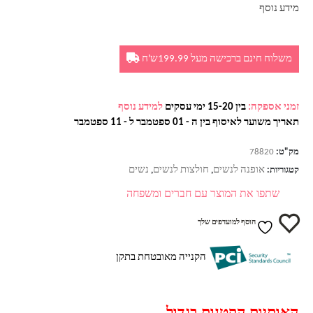
מידע נוסף
משלוח חינם ברכישה מעל 199.99ש'ח
זמני אספקה:
בין 15-20 ימי עסקים
למידע נוסף
תאריך משוער לאיסוף בין ה - 01 ספטמבר ל - 11 ספטמבר
מק"ט:
78820
אופנה לנשים
חולצות לנשים
נשים
קטגוריות:
,
,
שתפו את המוצר עם חברים ומשפחה
הוסף למועדפים שלך
הקנייה מאובטחת בתקן