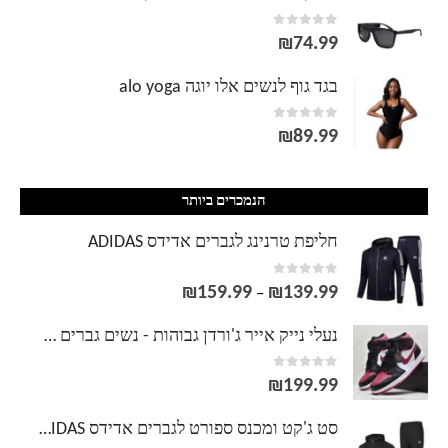
out of 5
0
₪
74.99
בגד גוף לנשים אלו יוגה alo yoga
out of 5
0
₪
89.99
הנמכרים ביותר
חליפת טרנינג לגברים אדידס ADIDAS
out of 5
0
₪
159.99
₪
139.99
טווח
–
מחירים:
נעלי נייק אייר ג'ורדן גבוהות - נשים גברים NIKE AIR JORDAN
out of 5
0
עד
₪
199.99
סט ג'קט ומכנס ספורט לגברים אדידס ADIDAS