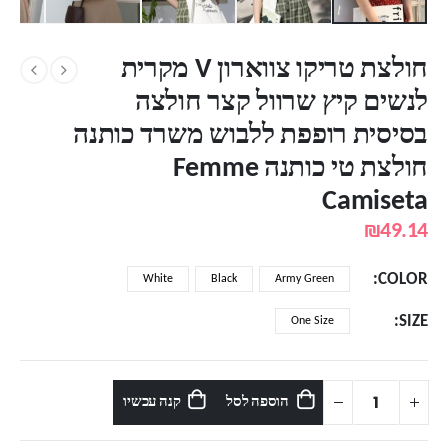
חולצת טריקו צווארון V מקרית
לנשים קיץ שרוול קצר חולצה
בסיסית רופפת ללבוש משרד כותנה
חולצת טי כותנה Femme
Camiseta
₪
49.14
COLOR
White
Black
Army Green
SIZE
One Size
הוספה לסל
קנה עכשיו