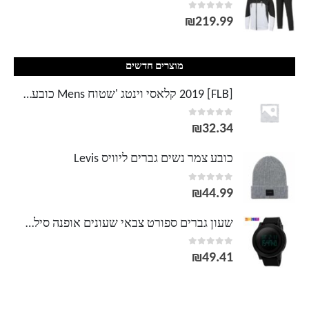
out of 5
0
₪
219.99
מוצרים חדשים
[FLB] 2019 קלאסי וינטג 'שטוח Mens כובעים כובעים וכובע מתכוונן מצויד כובע עבה יותר חורף כובעים צבאיים חמים לגברים F314
out of 5
0
₪
32.34
כובע צמר נשים גברים ליוויס Levis
out of 5
0
₪
44.99
שעון גברים ספורט צבאי שעונים אופנה סיליקון עמיד למים LED שעון דיגיטלי לגבר שעון איש Relogio Masculino
out of 5
0
₪
49.41