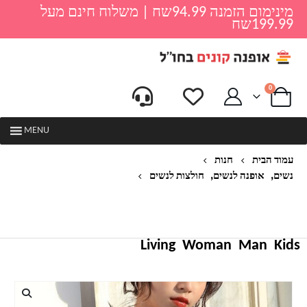
מינימום הזמנה 94.99שח | משלוח חינם מעל
199.99שח
0
MENU
עמוד הבית
חנות
,
,
נשים
אופנה לנשים
חולצות לנשים
חולצת טריקו צווארון V מקרית לנשים קיץ שרוול קצר
חולצה בסיסית רופפת ללבוש משרד כותנה חולצת טי
כותנה FEMME CAMISETA
Living
Woman
Man
Kids