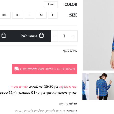
COLOR
Blue
SIZE
XXL
XL
S
M
L
הוספה לסל
מידע נוסף
משלוח חינם ברכישה מעל 199.99ש'ח
זמני אספקה:
בין 15-20 ימי עסקים
למידע נוסף
תאריך משוער לאיסוף בין ה - 01 ספטמבר ל - 11 ספטמבר
מק"ט:
82859
אופנה לנשים
חולצות לנשים
נשים
קטגוריות:
,
,