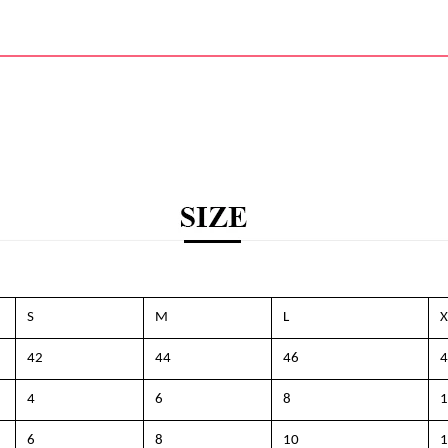
S
M
L
X
42
44
46
4
4
6
8
1
6
8
10
1