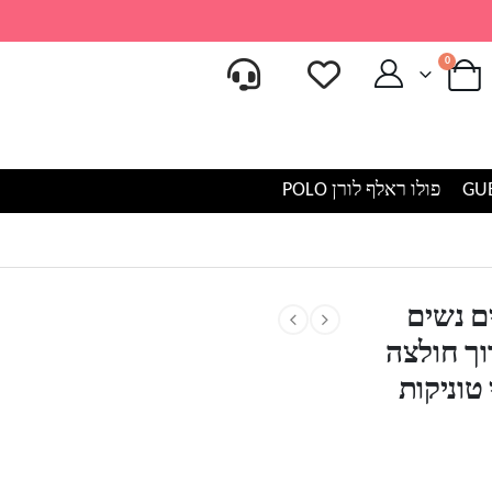
0
פולו ראלף לורן POLO
ם נשים
שרוול ארוך חולצה
טוניקות