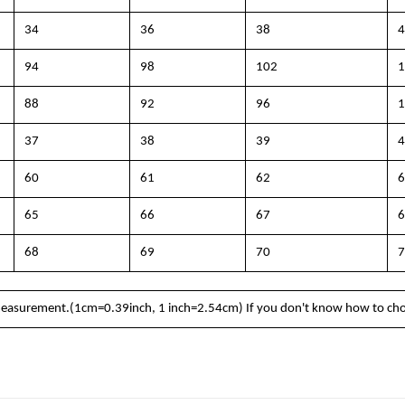
34
36
38
4
94
98
102
1
88
92
96
1
37
38
39
4
60
61
62
6
65
66
67
6
68
69
70
7
easurement.(1cm=0.39inch, 1 inch=2.54cm) If you don't know how to choos