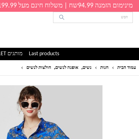
מינימום הזמנה 94.99שח | משלוח חינם מעל 199.99שח
Last products
מותגים OUTLET
,
,
אופנה הדפסת זברה בעלי ה
עמוד הבית
חנות
נשים
אופנה לנשים
חולצות לנשים