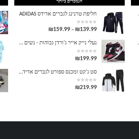
הנמכרים ביותר
LACOS
חליפת טרנינג לגברים אדידס ADIDAS
out of 5
0
₪
159.99
₪
139.99
טווח
–
מחירים:
וסט LACOSTE
נעלי נייק אייר ג'ורדן גבוהות - נשים גברים NIKE AIR JORDAN
out of 5
0
עד
₪
199.99
סט ג'קט ומכנס ספורט לגברים אדידס ADIDAS
out of 5
0
₪
219.99