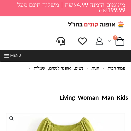
מינימום הזמנה 94.99שח | משלוח חינם מעל
199.99שח
0
MENU
,
,
עמוד הבית
חנות
נשים
אופנה לנשים
שמלות
שמלת מיני V צוואר מוצק נשים פנס קיץ שרוול קצר
שמלות אלגנטיות כפתור קפלים מקרית שמלה לבנה
ירוקה נקבה
Living
Woman
Man
Kids