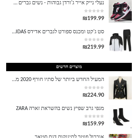
נעלי נייק אייר ג'ורדן גבוהות - נשים גברים NIKE AIR JORDAN
out of 5
0
עד
₪
199.99
סט ג'קט ומכנס ספורט לגברים אדידס ADIDAS
out of 5
0
₪
219.99
מוצרים חדשים
המעיל החדש ביותר של סתיו חורף 2020 מעצב בלייזר כפתורי מתכת של נשים כפתורי מתכת כפולות חזה
out of 5
0
₪
224.90
מגפי גרב שפיץ נשים בהשראת זארה ZARA
out of 5
0
₪
159.99
אוברול פוטר לתינוקות דגם סטאר