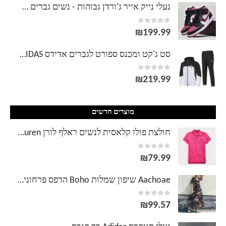
מחירים:
נעלי נייק אייר ג'ורדן גבוהות - נשים גברים NIKE AIR JORDAN
out of 5
0
עד
₪
199.99
סט ג'קט ומכנס ספורט לגברים אדידס ADIDAS
out of 5
0
₪
219.99
מוצרים חדשים
חולצת פולו קלאסית לנשים ראלף לורן Ralph Lauren
out of 5
0
₪
79.99
Aachoae שיפון שמלות Boho הדפס פרחוני נשים V צוואר V שמלת גלישה ארוכה אלגנטית קיץ שרוול קצר שמלת חוף מקרית
out of 5
0
₪
99.57