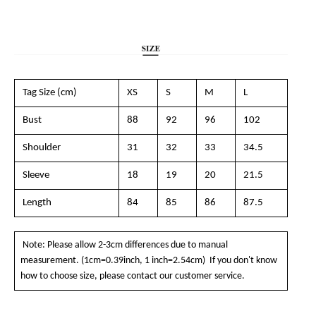
Tag Size (cm)
XS
S
M
L
Bust
88
92
96
102
Shoulder
31
32
33
34.5
Sleeve
18
19
20
21.5
Length
84
85
86
87.5
Note: Please allow 2-3cm differences due to manual
measurement. (1cm=0.39inch, 1 inch=2.54cm) If you don't know
how to choose size, please contact our customer service.