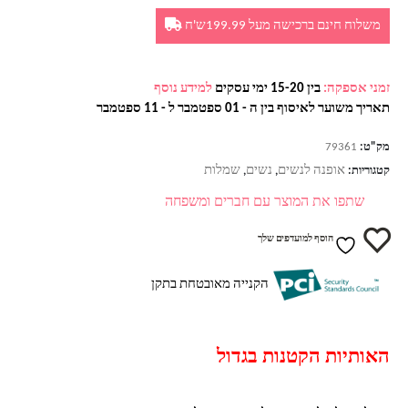
משלוח חינם ברכישה מעל 199.99ש'ח
זמני אספקה:
בין 15-20 ימי עסקים
למידע נוסף
תאריך משוער לאיסוף בין ה - 01 ספטמבר ל - 11 ספטמבר
מק"ט:
79361
אופנה לנשים
נשים
שמלות
קטגוריות:
,
,
שתפו את המוצר עם חברים ומשפחה
הוסף למועדפים שלך
הקנייה מאובטחת בתקן
האותיות הקטנות בגדול