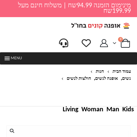
מינימום הזמנה 94.99שח | משלוח חינם מעל
199.99שח
0
MENU
עמוד הבית
חנות
,
,
נשים
אופנה לנשים
חולצות לנשים
AACHOAE נשים סתיו פולקה דוט חולצה חולצות שרוול
ארוך גבירותיי רופפות חולצות תורו למטה צווארון חולצות
מזדמנים FEMME
Living
Woman
Man
Kids