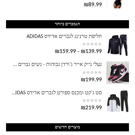
out of 5
0
₪
89.99
הנמכרים ביותר
חליפת טרנינג לגברים אדידס ADIDAS
out of 5
0
₪
159.99
₪
139.99
טווח
–
מחירים:
נעלי נייק אייר ג'ורדן גבוהות - נשים גברים NIKE AIR JORDAN
out of 5
0
עד
₪
199.99
סט ג'קט ומכנס ספורט לגברים אדידס ADIDAS
out of 5
0
₪
219.99
מוצרים חדשים