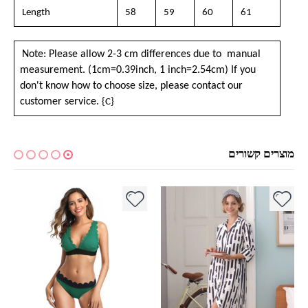
Length
58
59
60
61
Note: Please allow 2-3 cm differences due to manual
measurement. (1cm=0.39inch, 1 inch=2.54cm) If you
don't know how to choose size, please
contact our
customer service.
{C}
מוצרים קשורים
למוצר זה יש מספר סוגים. ניתן לבחור את האפשרויות בעמוד המוצר
למוצר זה יש מספר סוגים. ניתן לבחור את האפשרויות בעמוד המוצר
למ