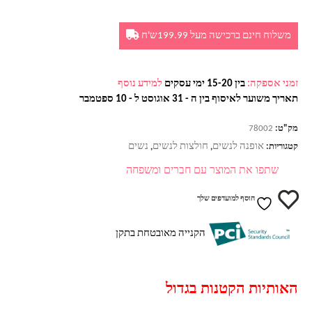
משלוח חינם ברכישה מעל 199.99ש'ח
זמני אספקה:
בין 15-20 ימי עסקים
למידע נוסף
תאריך משוער לאיסוף בין ה - 31 אוגוסט ל - 10 ספטמבר
מק"ט:
78002
אופנה לנשים
חולצות לנשים
נשים
קטגוריות:
,
,
שתפו את המוצר עם חברים ומשפחה
הוסף למועדפים שלך
הקנייה מאובטחת בתקן
האותיות הקטנות בגדול