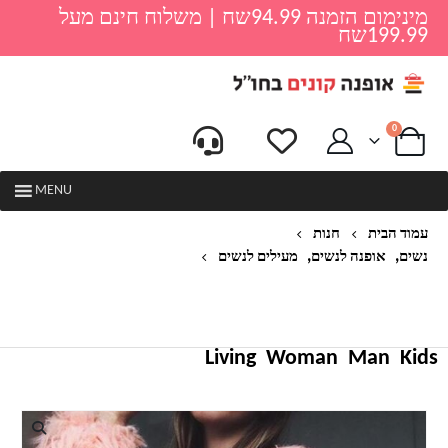
מינימום הזמנה 94.99שח | משלוח חינם מעל
199.99שח
0
MENU
עמוד הבית
חנות
,
,
נשים
אופנה לנשים
מעילים לנשים
מעיל פרווה פו פרווה אופנה נשים פלאפי שרוול ארוך חם
הלבשה עליונה מעיל מעיל חורף סתיו מעיל צווארון ללא
צווארון
Living
Woman
Man
Kids