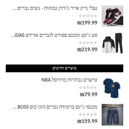
מחירים:
נעלי נייק אייר ג'ורדן גבוהות - נשים גברים NIKE AIR JORDAN
out of 5
0
עד
₪
199.99
סט ג'קט ומכנס ספורט לגברים אדידס ADIDAS
out of 5
0
₪
219.99
מוצרים חדשים
טישרט נבחרות כדורסל NBA
out of 5
0
₪
79.99
מכנסי ג'ינס ברמודה גברים הוגו בוס HUGO BOSS
out of 5
0
₪
159.99