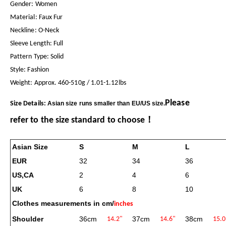
Gender: Women
Material: Faux Fur
Neckline: O-Neck
Sleeve Length: Full
Pattern Type: Solid
Style: Fashion
Weight: Approx. 460-510g / 1.01-1.12lbs
Please
Size Details:
Asian size runs smaller than EU/US size.
refer to the size standard to choose！
Asian Size
S
M
L
EUR
32
34
36
US,CA
2
4
6
UK
6
8
10
Clothes measurements in cm/
inches
Shoulder
36cm
37cm
38cm
14.2"
14.6"
15.0