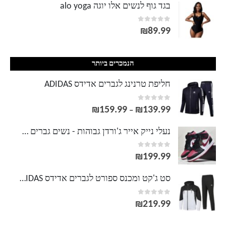
בגד גוף לנשים אלו יוגה alo yoga
out of 5
0
₪
89.99
הנמכרים ביותר
חליפת טרנינג לגברים אדידס ADIDAS
out of 5
0
₪
159.99
₪
139.99
טווח
–
מחירים:
נעלי נייק אייר ג'ורדן גבוהות - נשים גברים NIKE AIR JORDAN
out of 5
0
עד
₪
199.99
סט ג'קט ומכנס ספורט לגברים אדידס ADIDAS
out of 5
0
₪
219.99