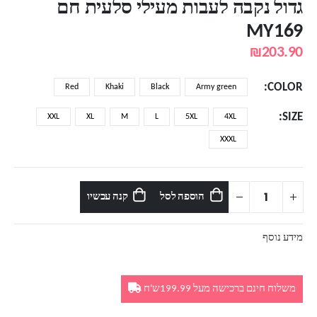
גדול נקבה לעבות מעילי סלעית חם
MY169
₪
203.90
COLOR
Red
Khaki
Black
Army green
SIZE
XXL
XL
M
L
5XL
4XL
XXXL
הוספה לסל
קנה עכשיו
מידע נוסף
משלוח חינם ברכישה מעל 199.99ש'ח