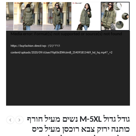
נגן
Media error: Format(s) not supported or source(s) not found
וידאו
הורד קובץ: https://buyfashion.direct/wp-
content/uploads/2020/09/sUuesYYq65kJDWciimB_254091811469_hd_hq.mp4?_=2
גודל גדול M-5XL נשים מעיל חורף
כותנה ירוק צבא רוכסן מעיל כיס