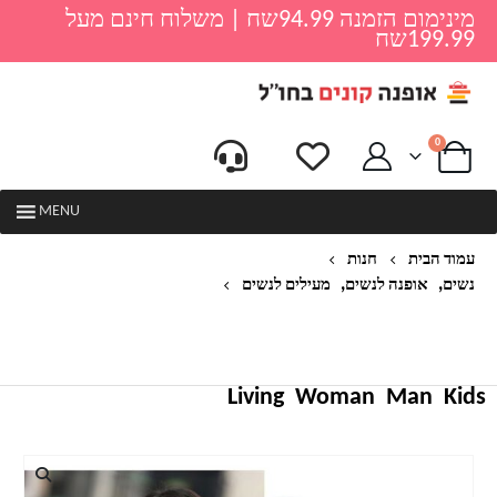
מינימום הזמנה 94.99שח | משלוח חינם מעל
199.99שח
0
MENU
עמוד הבית
חנות
,
,
נשים
אופנה לנשים
מעילים לנשים
גודל גדול M-5XL נשים מעיל חורף כותנה ירוק צבא
רוכסן מעיל כיס גדול נקבה לעבות מעילי סלעית חם
MY169
Living
Woman
Man
Kids