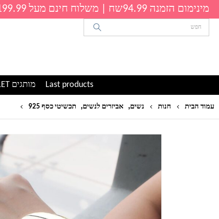
מינימום הזמנה 94.99שח | משלוח חינם מעל 199.99שח
Last products
מותגים OUTLET
,
,
MANILAI פאנק מבריק סגסוגת משטח סגסוגת חפתים צמ
עמוד הבית
חנות
נשים
אביזרים לנשים
תכשיטי כסף 925