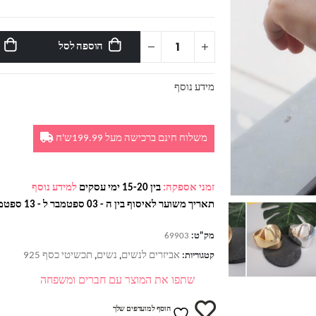
הוספה לסל
מידע נוסף
משלוח חינם ברכישה מעל 199.99ש'ח
זמני אספקה:
בין 15-20 ימי עסקים
למידע נוסף
תאריך משוער לאיסוף בין ה - 03 ספטמבר ל - 13 ספטמבר
מק"ט:
69903
אביזרים לנשים
נשים
תכשיטי כסף 925
קטגוריות:
,
,
שתפו את המוצר עם חברים ומשפחה
הוסף למועדפים שלך