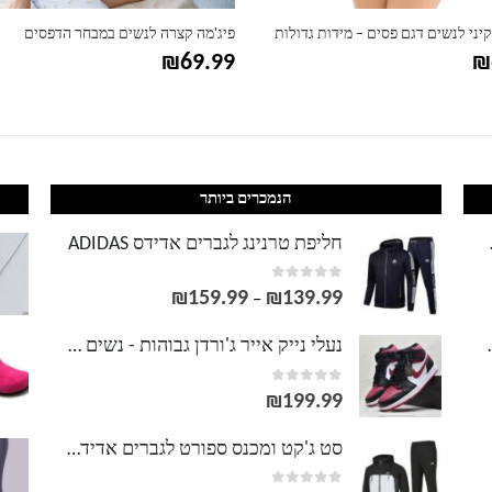
קיני לנשים דגם פסים – מידות גדולות
פיג'מה קצרה לנשים במבחר הדפסים
₪
69.99
₪
הנמכרים ביותר
LACOS
חליפת טרנינג לגברים אדידס ADIDAS
out of 5
0
₪
159.99
₪
139.99
טווח
–
מחירים:
וסט LACOSTE
נעלי נייק אייר ג'ורדן גבוהות - נשים גברים NIKE AIR JORDAN
out of 5
0
עד
₪
199.99
סט ג'קט ומכנס ספורט לגברים אדידס ADIDAS