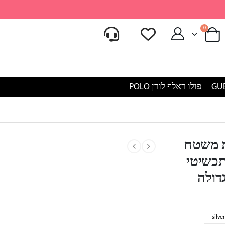
0
פולו ראלף לורן POLO
וגת משטח
תכשיטי
דולה
silve