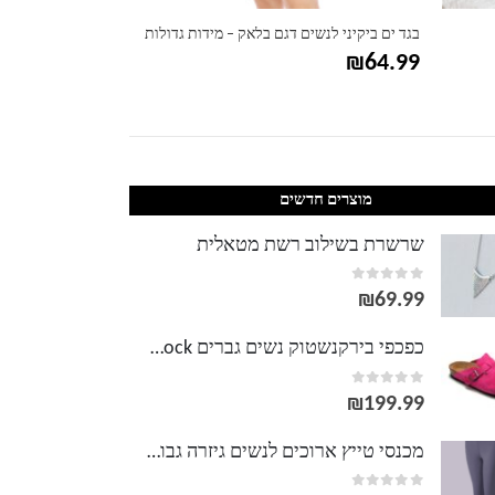
בגד ים ביקיני לנשים דגם בלאק – מידות גדולות
בגד ים ביקיני לנשי
₪
57.99
₪
64.99
מוצרים חדשים
שרשרת בשילוב רשת מטאלית
out of 5
0
₪
69.99
כפכפי בירקנשטוק נשים גברים Birkenstock
out of 5
0
₪
199.99
מכנסי טייץ ארוכים לנשים גיזרה גבוהה לולו למון Lululemon