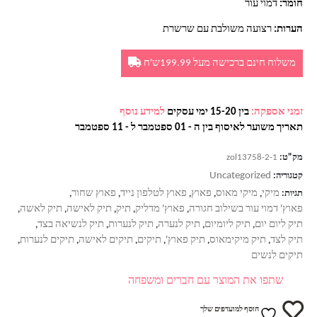
חומר:
דמוי עור
הערות:
רצועה משולבת עם שרשרת
משלוח חינם ברכישה מעל 199.99ש'ח
זמני אספקה:
בין 15-20 ימי עסקים
למידע נוסף
תאריך משוער לאיסוף בין ה - 01 ספטמבר ל - 11 ספטמבר
מק"ט:
zol13758-2-1
Uncategorized
קטגוריה:
מיקי
מיקי מאוס
פאוץ
פאוץ לטלפון נייד
פאוץ שחור
תגיות:
,
,
,
,
,
פאוץ' דמוי עור בשילוב חגורה
פאוץ' מדליק
תיק
תיק לאישה
תיק לאשה
,
,
,
,
,
תיק ליום יום
תיק ליומיום
תיק לנערה
תיק לנערות
תיק לנשיאה בצד
,
,
,
,
,
תיק לצד
תיק מיקימאוס
תיק פאוץ'
תיקים
תיקים לאישה
תיקים לנערות
,
,
,
,
,
,
תיקים לנשים
שתפו את המוצר עם חברים ומשפחה
הוסף למועדפים שלך