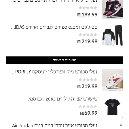
נעלי נייק אייר ג'ורדן גבוהות - נשים גברים NIKE AIR JORDAN
out of 5
0
עד
₪
199.99
סט ג'קט ומכנס ספורט לגברים אדידס ADIDAS
out of 5
0
₪
219.99
מוצרים חדשים
נעלי ספורט נייק וופורפליי יוניסקס NIKE VAPORFLY
out of 5
0
₪
219.99
טישרט קצרה לילדים גאנט דגם סמל
out of 5
0
₪
69.99
נעלי ספורט אייר גורדן בנים בנות Air Jordan