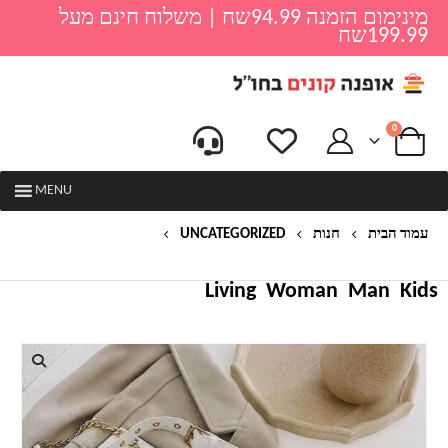
מינימום הזמנה 94.99שח | משלוח חינם מעל
199.99שח
0
MENU
עמוד הבית
חנות
UNCATEGORIZED
פאוץ' צד מיקי מאוס
Living
Woman
Man
Kids