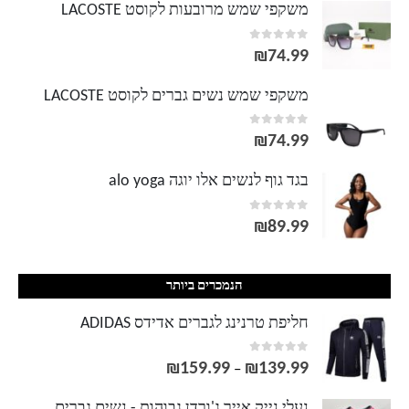
משקפי שמש מרובעות לקוסט LACOSTE
out of 5
0
₪
74.99
משקפי שמש נשים גברים לקוסט LACOSTE
out of 5
0
₪
74.99
בגד גוף לנשים אלו יוגה alo yoga
out of 5
0
₪
89.99
הנמכרים ביותר
חליפת טרנינג לגברים אדידס ADIDAS
out of 5
0
₪
159.99
₪
139.99
טווח
–
מחירים:
נעלי נייק אייר ג'ורדן גבוהות - נשים גברים NIKE AIR JORDAN