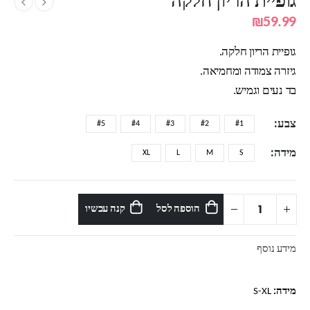
גופיית הריון חלקה
₪
59.99
גופיית הריון חלקה.
גיזרה צמודה ומחמיאה.
בד נעים וגמיש.
צבע
#5
#4
#3
#2
#1
מידה
XL
L
M
S
הוספה לסל
קנה עכשיו
מידע נוסף
מידה:
S-XL