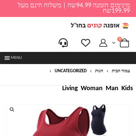
מינימום הזמנה 94.99שח | משלוח חינם מעל
199.99שח
0
MENU
עמוד הבית
חנות
UNCATEGORIZED
גופיית הריון חלקה
Living
Woman
Man
Kids