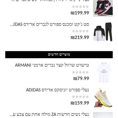
out of 5
0
עד
₪
199.99
סט ג'קט ומכנס ספורט לגברים אדידס ADIDAS
out of 5
0
₪
219.99
מוצרים חדשים
טישרט שרוול קצר גברים ארמני ARMANI
out of 5
0
₪
79.99
נעלי ספורט יוניסקס אדידס ADIDAS
out of 5
0
₪
159.99
נעלי נשים חדשות ZA מילה אחת עם צבע עירום סנדלים שקופים עם אצבע מרובעת עם עקבים גבוהים לנשים פרדות סטילטו