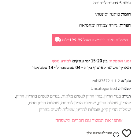
צבע:
5 צבעים לבחירה
חומר:
כותנה וסינטתי
הערות:
גיזרה צמודה ומחמיאה
משלוח חינם ברכישה מעל 199.99ש'ח
זמני אספקה:
בין 15-20 ימי עסקים
למידע נוסף
תאריך משוער לאיסוף בין ה - 04 ספטמבר ל - 14 ספטמבר
מק"ט:
zol137672-1-1-2
Uncategorized
קטגוריה:
בגדי הריון
בגדי הריון לנשים מלאות
בגדים לנשים בהריון
הריון
תגיות:
,
,
,
,
להריון
שמלה הריון
שמלות הריון לדתיות
שמלות הריון סתיו
,
,
,
,
שמלות הריון קיץ
שמלות להריון
שמלות לנשים בהריון
,
,
שתפו את המוצר עם חברים ומשפחה
הוסף למועדפים שלך