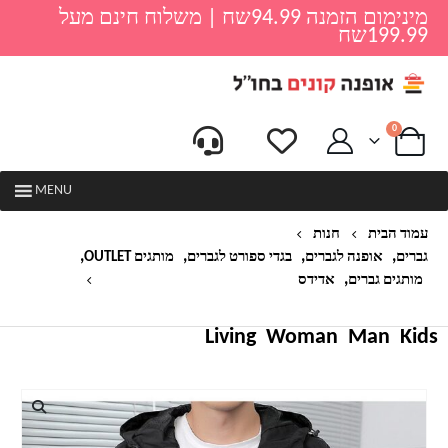
מינימום הזמנה 94.99שח | משלוח חינם מעל
199.99שח
0
MENU
עמוד הבית
חנות
,
,
,
,
גברים
אופנה לגברים
בגדי ספורט לגברים
מותגים OUTLET
,
מותגים גברים
אדידס
ג'קט ספורטיבי לגברים אדידס ADIDAS
Living
Woman
Man
Kids