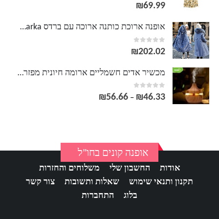
out of 5
0
₪
69.99
אופנה ארוכת כותנה ארוכה עם ברדס Parka נשים דק עם צווארון פרווה מעיל מעיל חורף חם 2020 חדש
out of 5
0
₪
202.02
מכשיר אדים חשמליים ארומה חיונית מפזר אולטרסאונד עץ גרגר אוויר מכשיר אדים USB יצרנית ערפל מיני LED אור עבור
out of 5
0
₪
56.66
₪
46.33
טווח
–
מחירים:
עד
אופנה קונים בחו"ל
אודות
החשבון שלי
משלוחים והחזרות
תקנון ותנאי שימוש
שאלות ותשובות
צור קשר
בלוג
התחברות