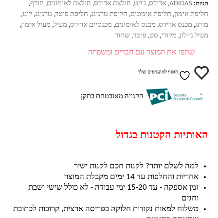
ADIDAS
אדידס
ג'קט
חולצה אדידס
חולצה לאימונים
חורף
תגיות:
,
,
,
,
,
,
חליפת אימון
חליפת אימונים
חליפת טרנינג
חליפת פוטר
טרנינג
לוגו
,
,
,
,
,
,
מותג
מכנס אדידס
מכנס לאימונים
מכנסיים אדידס
מעיל
מעיל אימון
,
,
,
,
,
,
מעיל ניילון
מקורי
סט
פוטר
שחור
,
,
,
,
שתפו את המוצר עם חברים ומשפחה
הוסף למועדפים שלך
הקנייה מאובטחת בתקן
האותיות הקטנות בגדול
למה לשלם יותר? לקנות חכם לקנות ישיר
אחריות והחלפות עד 14 ימים מקבלת המוצר
זמן אספקה - עד 15-20 ימי עבודה - לא כולל שישי ושבת
וחגים
משלוח למאות נקודות חלוקה בפריסה ארצית, קרובות לכתובת