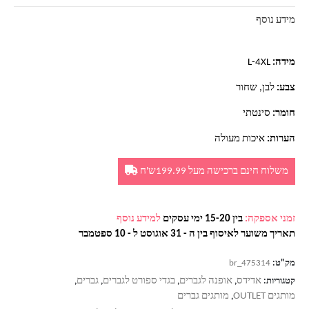
מידע נוסף
מידה:
L-4XL
צבע:
לבן, שחור
חומר:
סינטתי
הערות:
איכות מעולה
משלוח חינם ברכישה מעל 199.99ש'ח
זמני אספקה:
בין 15-20 ימי עסקים
למידע נוסף
תאריך משוער לאיסוף בין ה - 31 אוגוסט ל - 10 ספטמבר
מק"ט:
br_475314
אדידס
אופנה לגברים
בגדי ספורט לגברים
גברים
קטגוריות:
,
,
,
,
מותגים OUTLET
מותגים גברים
,