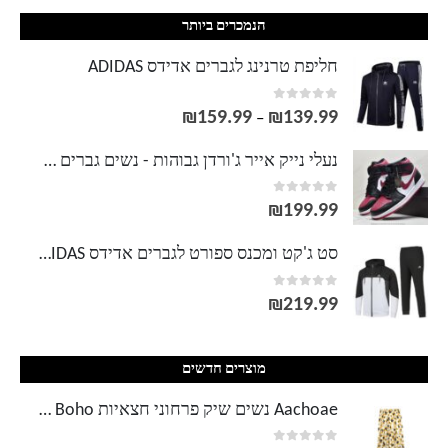
הנמכרים ביותר
חליפת טרנינג לגברים אדידס ADIDAS
out of 5
0
₪
159.99
₪
139.99
טווח
–
מחירים:
נעלי נייק אייר ג'ורדן גבוהות - נשים גברים NIKE AIR JORDAN
out of 5
0
עד
₪
199.99
סט ג'קט ומכנס ספורט לגברים אדידס ADIDAS
out of 5
0
₪
219.99
מוצרים חדשים
Aachoae נשים שיק פרחוני חצאיות Boho צד פיצול ארוך Midi חצאית גבוהה כפתורי המותניים חצאית בציר Faldas Mujer Moda 2020