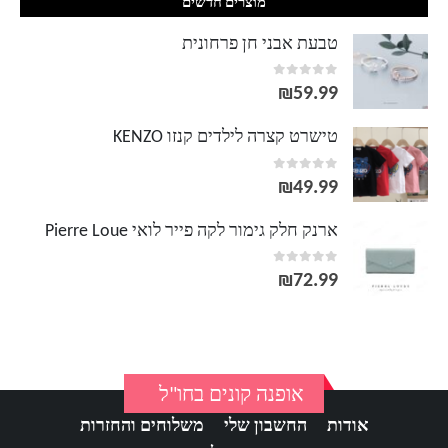
מוצרים חדשים
טבעת אבני חן פרחונית
out of 5
0
₪
59.99
טישרט קצרה לילדים קנזו KENZO
out of 5
0
₪
49.99
ארנק חלק גימור לקה פייר לואי Pierre Loue
out of 5
0
₪
72.99
אופנה קונים בחו"ל
אודות
החשבון שלי
משלוחים והחזרות