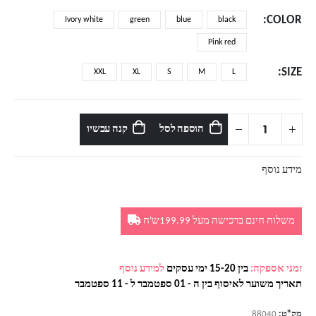
מחירים:
COLOR
Ivory white
green
blue
black
עד
Pink red
SIZE
XXL
XL
S
M
L
הוספה לסל
קנה עכשיו
מידע נוסף
משלוח חינם ברכישה מעל 199.99ש'ח
זמני אספקה:
בין 15-20 ימי עסקים
למידע נוסף
תאריך משוער לאיסוף בין ה - 01 ספטמבר ל - 11 ספטמבר
מק"ט:
88040