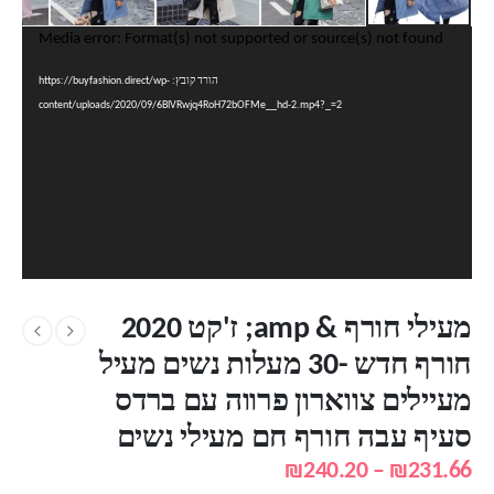
נגן
Media error: Format(s) not supported or source(s) not found
וידאו
הורד קובץ: https://buyfashion.direct/wp-
content/uploads/2020/09/6BlVRwjq4RoH72bOFMe__hd-2.mp4?_=2
מעילי חורף & amp; ז'קט 2020
חורף חדש -30 מעלות נשים מעיל
מעיילים צווארון פרווה עם ברדס
סעיף עבה חורף חם מעילי נשים
טווח
₪
240.20
–
₪
231.66