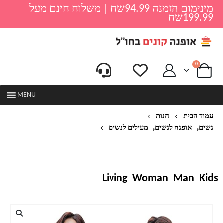
מינימום הזמנה 94.99שח | משלוח חינם מעל
199.99שח
0
MENU
עמוד הבית
חנות
,
,
נשים
אופנה לנשים
מעילים לנשים
מעילי חורף & AMP; ז'קט 2020 חורף חדש -30 מעלות
נשים מעיל מעיילים צווארון פרווה עם ברדס סעיף עבה
חורף חם מעילי נשים
Living
Woman
Man
Kids