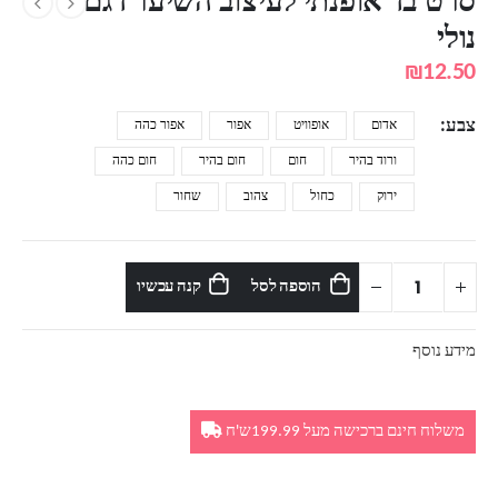
סרט בד אופנתי לעיצוב השיער דגם
נולי
₪
12.50
צבע
אדום
אופוויט
אפור
אפור כהה
ורוד בהיר
חום
חום בהיר
חום כהה
ירוק
כחול
צהוב
שחור
הוספה לסל
קנה עכשיו
מידע נוסף
משלוח חינם ברכישה מעל 199.99ש'ח