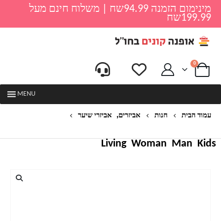
מינימום הזמנה 94.99שח | משלוח חינם מעל
199.99שח
0
MENU
,
עמוד הבית
חנות
אביזרים
אביזרי שיער
סרט בד אופנתי לעיצוב השיער דגם נולי
Living
Woman
Man
Kids