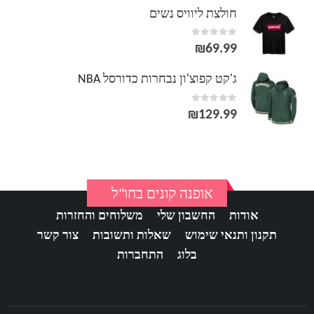
חולצת ליוויס נשים
out of 5
0
₪
69.99
ג'קט קפוצ'ון נבחרות כדורסל NBA
out of 5
0
₪
129.99
אופנה קונים בחו"ל
אודות
החשבון שלי
משלוחים והחזרות
תקנון ותנאי שימוש
שאלות ותשובות
צור קשר
בלוג
התחברות