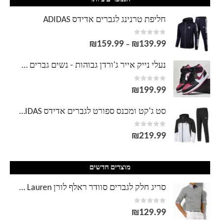
חליפת טרנינג לגברים אדידס ADIDAS
out of 5
0
₪
159.99
₪
139.99
טווח
–
מחירים:
נעלי נייק אייר ג'ורדן גבוהות - נשים גברים NIKE AIR JORDAN
out of 5
0
עד
₪
199.99
סט ג'קט ומכנס ספורט לגברים אדידס ADIDAS
out of 5
0
₪
219.99
מוצרים חדשים
סריג חלק לגברים סוודר ראלף לורן Ralph Lauren
out of 5
0
₪
129.99