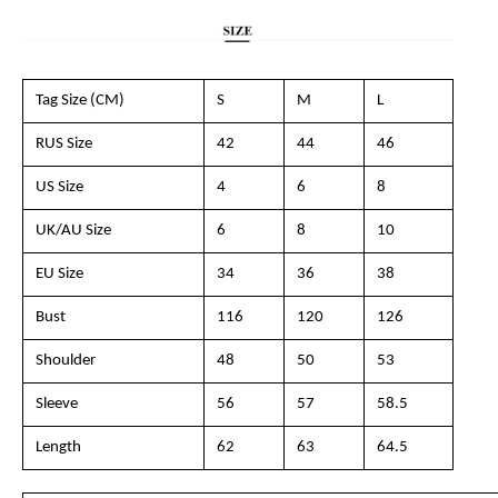
Tag Size (CM)
S
M
L
RUS Size
42
44
46
US Size
4
6
8
UK/AU Size
6
8
10
EU Size
34
36
38
Bust
116
120
126
Shoulder
48
50
53
Sleeve
56
57
58.5
Length
62
63
64.5