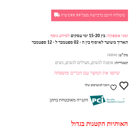
משלוח חינם ברכישה מעל 199.99ש'ח
זמני אספקה:
בין 15-20 ימי עסקים
למידע נוסף
תאריך משוער לאיסוף בין ה - 02 ספטמבר ל - 12 ספטמבר
מק"ט:
76890
אופנה לנשים
מעילים לנשים
נשים
קטגוריות:
,
,
שתפו את המוצר עם חברים ומשפחה
הוסף למועדפים שלך
הקנייה מאובטחת בתקן
האותיות הקטנות בגדול