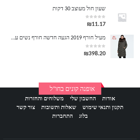
שעון חול מעוצב 30 דקות
out of 5
0
₪
11.17
מעיל חורף 2019 הגעה חדשה חורף נשים עם צווארון פרווה בגדים רופפים הלבשה עליונה מעיל חורף נשים איכותי FR-2160
out of 5
0
₪
398.20
אופנה קונים בחו"ל
אודות
החשבון שלי
משלוחים והחזרות
תקנון ותנאי שימוש
שאלות ותשובות
צור קשר
בלוג
התחברות