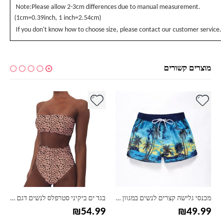
Note:Please allow 2-3cm differences due to manual measurement.
(1cm=0.39inch, 1 inch=2.54cm)
If you don't know how to choose size, please contact our customer service
מוצרים קשורים
למוצר זה יש מספר סוגים. ניתן לבחור את האפשרויות בעמוד המוצר
למוצר זה יש מספר סוגים. ניתן לבחור את האפשרויות בעמוד המוצר
למ
מכנסי גלישה קצרים לנשים במגוון הדפסים
בגד ים ביקיני סטרפלס לנשים דגם חגורה
₪
54.99
₪
49.99