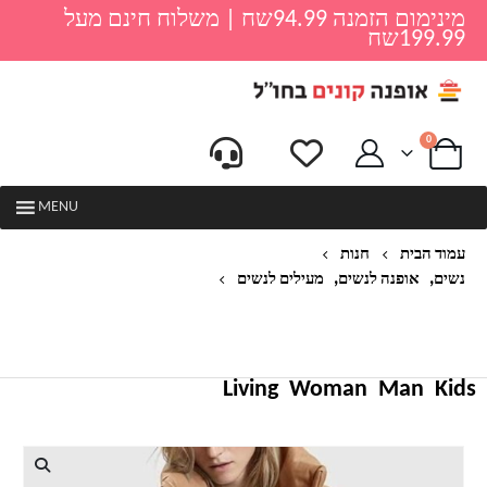
מינימום הזמנה 94.99שח | משלוח חינם מעל
199.99שח
0
MENU
עמוד הבית
חנות
,
,
נשים
אופנה לנשים
מעילים לנשים
מעילי עור PU נשים אופנה מעילי עור FAXU מוצקים
ברחוב גבוה אלגנטי מעילי כותנה עבים חורף הלבשה
עליונה רופפת
Living
Woman
Man
Kids