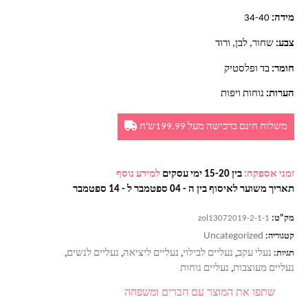
מידה:
34-40
צבע:
שחור, לבן, ורוד
חומר:
בד ופלסטיק
הערות:
נוחות ויפות
משלוח חינם ברכישה מעל 199.99ש'ח
זמני אספקה:
בין 15-20 ימי עסקים
למידע נוסף
תאריך משוער לאיסוף בין ה - 04 ספטמבר ל - 14 ספטמבר
מק"ט:
zol13072019-2-1-1
Uncategorized
קטגוריה:
נעלי עקב
נעליים לבילוי
נעליים ליציאה
נעליים לנשים
תגיות:
,
,
,
,
נעליים מעוצבות
נעליים נוחות
,
שתפו את המוצר עם חברים ומשפחה