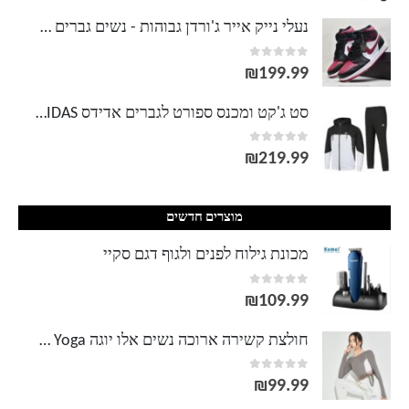
מחירים:
נעלי נייק אייר ג'ורדן גבוהות - נשים גברים NIKE AIR JORDAN
out of 5
0
עד
₪
199.99
סט ג'קט ומכנס ספורט לגברים אדידס ADIDAS
out of 5
0
₪
219.99
מוצרים חדשים
מכונת גילוח לפנים ולגוף דגם סקיי
out of 5
0
₪
109.99
חולצת קשירה ארוכה נשים אלו יוגה Alo Yoga
out of 5
0
₪
99.99