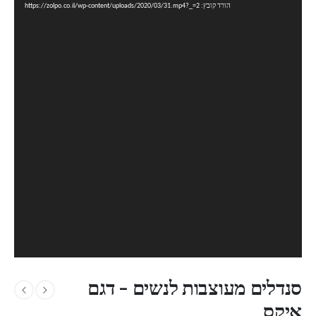
הורד קובץ: https://zolpo.co.il/wp-content/uploads/2020/03/31.mp4?_=2
סנדלים מעוצבות לנשים – דגם
איקס