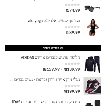
out of 5
0
₪
74.99
בגד גוף לנשים אלו יוגה alo yoga
out of 5
0
₪
89.99
הנמכרים ביותר
חליפת טרנינג לגברים אדידס ADIDAS
out of 5
0
₪
159.99
₪
139.99
טווח
–
מחירים:
נעלי נייק אייר ג'ורדן גבוהות - נשים גברים NIKE AIR JORDAN
out of 5
0
עד
₪
199.99
סט ג'קט ומכנס ספורט לגברים אדידס ADIDAS