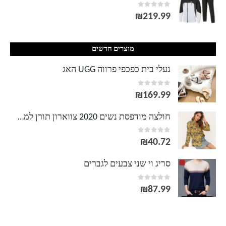
out of 5
0
₪
219.99
מוצרים חדשים
נעלי בית כפכפי פרווה UGG האג
out of 5
0
₪
169.99
חולצה מודפסת נשים 2020 צווארון תורן למטה חולצה שרוול ארוך גבירותיי חולצות אלגנטיות מקרית חולצות רופפות בתוספת גודל
out of 5
0
₪
40.72
סריג וי שני צבעים לגברים
out of 5
0
₪
87.99