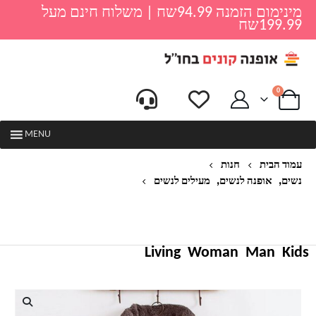
מינימום הזמנה 94.99שח | משלוח חינם מעל
199.99שח
0
MENU
עמוד הבית
חנות
,
,
נשים
אופנה לנשים
מעילים לנשים
ZANZEA נשים רכות מעילי מעילי שרוול ארוך גדול
כפתור נקבה להאריך ימים יותר חורף חם פונצ 'ו סתיו
מוצק למעלה ליידי מגשרים
Living
Woman
Man
Kids