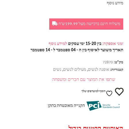
מידע נוסף
משלוח חינם ברכישה מעל 199.99ש'ח
זמני אספקה:
בין 15-20 ימי עסקים
למידע נוסף
תאריך משוער לאיסוף בין ה - 04 ספטמבר ל - 14 ספטמבר
מק"ט:
72870
אופנה לנשים
מעילים לנשים
נשים
קטגוריות:
,
,
שתפו את המוצר עם חברים ומשפחה
הוסף למועדפים שלך
הקנייה מאובטחת בתקן
האותיות הקטנות בגדול