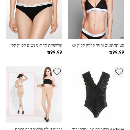
מספר
מספר
סוגים.
סוגים.
ניתן
ניתן
לבחור
לבחור
את
את
האפשרויות
האפשרויות
בעמוד
בעמוד
סט תחתונים וחזיה קלווין קליין CK
שלישיית תחתוני נשים קלווין קליין CK
המוצר
המוצר
₪
99.99
₪
99.99
למוצר
למוצר
זה
זה
יש
יש
מספר
מספר
סוגים.
סוגים.
ניתן
ניתן
לבחור
לבחור
את
את
האפשרויות
האפשרויות
בעמוד
בעמוד
Aachoae שחור לבן צבע סקסי בגד גוף V נשים ללא שרוולים Bodycon תחרת בגדי גוף גבירותיי קיץ לראות דרך גופות Mujer
גרביון ניילון אלסטי גזרה גבוהה