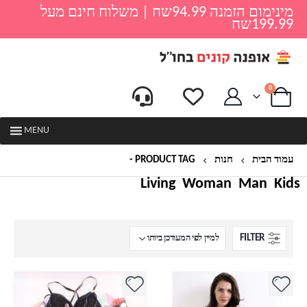
מינימום הזמנה 94.99שח | משלוח חינם מעל
199.99שח
0
MENU
עמוד הבית
חנות
PRODUCT TAG -
סט חזייה ותחתונים
Living
Woman
Man
Kids
FILTER
למוצר
למוצר
זה
זה