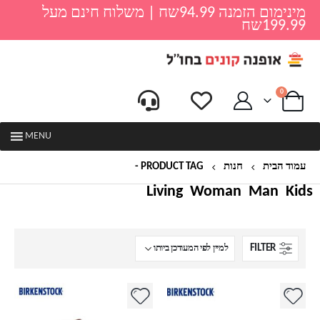
מינימום הזמנה 94.99שח | משלוח חינם מעל
199.99שח
0
MENU
עמוד הבית
חנות
PRODUCT TAG -
סנדל אצבע פתוח
Living
Woman
Man
Kids
FILTER
למוצר
למוצר
זה
זה