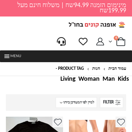
מינימום הזמנה 94.99שח | משלוח חינם מעל
199.99שח
0
MENU
עמוד הבית
חנות
PRODUCT TAG -
קלווין קליין
Living
Woman
Man
Kids
FILTER
למוצר
למוצר
זה
זה