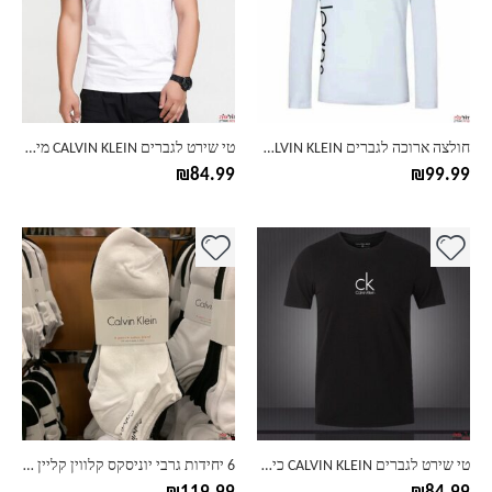
סוגים.
סוגים.
ניתן
ניתן
לבחור
לבחור
את
את
האפשרויות
האפשרויות
בעמוד
בעמוד
חולצה ארוכה לגברים CALVIN KLEIN לוגו לאורך השרוול
טי שירט לגברים CALVIN KLEIN מיקס כיתוב פרונטלי ואחורי
המוצר
המוצר
₪
84.99
₪
99.99
למוצר
למוצר
זה
זה
יש
יש
מספר
מספר
סוגים.
סוגים.
ניתן
ניתן
לבחור
לבחור
את
את
האפשרויות
האפשרויות
בעמוד
בעמוד
טי שירט לגברים CALVIN KLEIN כיתוב מינימליסטי
6 יחידות גרבי יוניסקס קלווין קליין CK
המוצר
המוצר