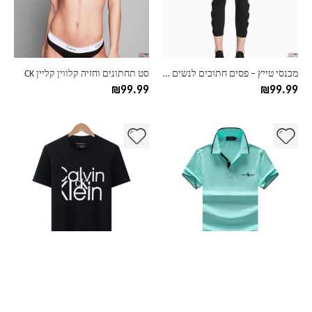
ניתן
ניתן
לבחור
לבחור
את
את
האפשרויות
האפשרויות
בעמוד
בעמוד
מכנסי טייץ – פסים חתוכים לנשים קלווין קליין Calvin Klein
סט תחתונים וחזיה קלווין קליין CK
המוצר
המוצר
₪
99.99
₪
99.99
למוצר
למוצר
זה
זה
יש
יש
מספר
מספר
סוגים.
סוגים.
ניתן
ניתן
לבחור
לבחור
את
את
האפשרויות
האפשרויות
בעמוד
בעמוד
חולצת פולו קצרה לגברים של POLO Shirt
טישרט פסים לגברים של CK, קלווין קליין, CALVIN KLEIN
המוצר
המוצר
₪
98.99
₪
98.99